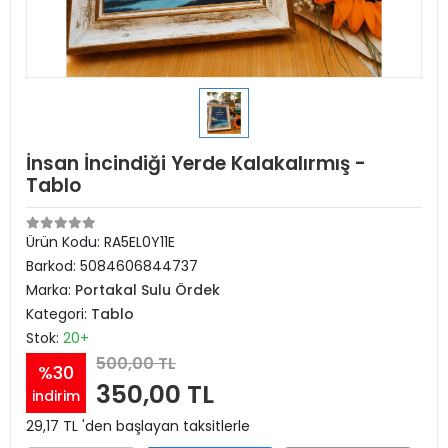
İnsan İncindiği Yerde Kalakalırmış -
Tablo
Ürün Kodu:
RA5EL0Y11E
Barkod:
5084606844737
Marka:
Portakal Sulu Ördek
Kategori:
Tablo
Stok:
20+
500,00 TL
%30
350,00 TL
indirim
29,17 TL 'den başlayan taksitlerle