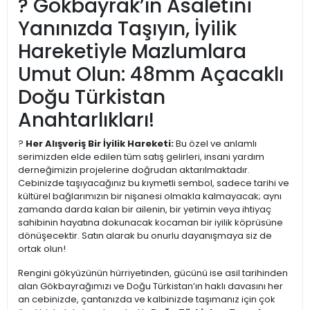
? Gökbayrak’ın Asaletini
Yanınızda Taşıyın, İyilik
Hareketiyle Mazlumlara
Umut Olun: 48mm Açacaklı
Doğu Türkistan
Anahtarlıkları!
?
Her Alışveriş Bir İyilik Hareketi:
Bu özel ve anlamlı
serimizden elde edilen tüm satış gelirleri, insani yardım
derneğimizin projelerine doğrudan aktarılmaktadır.
Cebinizde taşıyacağınız bu kıymetli sembol, sadece tarihi ve
kültürel bağlarımızın bir nişanesi olmakla kalmayacak; aynı
zamanda darda kalan bir ailenin, bir yetimin veya ihtiyaç
sahibinin hayatına dokunacak kocaman bir iyilik köprüsüne
dönüşecektir. Satın alarak bu onurlu dayanışmaya siz de
ortak olun!
Rengini gökyüzünün hürriyetinden, gücünü ise asil tarihinden
alan Gökbayrağımızı ve Doğu Türkistan’ın haklı davasını her
an cebinizde, çantanızda ve kalbinizde taşımanız için çok