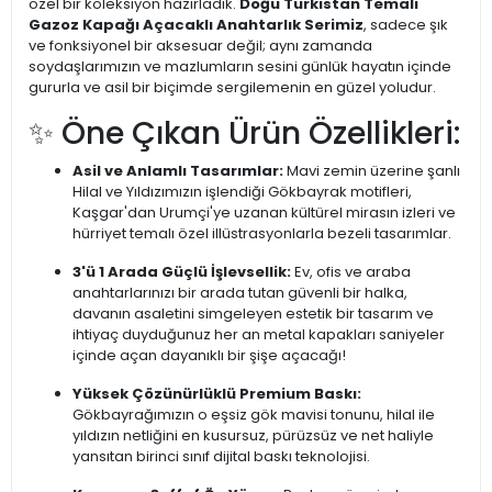
özel bir koleksiyon hazırladık.
Doğu Türkistan Temalı
Gazoz Kapağı Açacaklı Anahtarlık Serimiz
, sadece şık
ve fonksiyonel bir aksesuar değil; aynı zamanda
soydaşlarımızın ve mazlumların sesini günlük hayatın içinde
gururla ve asil bir biçimde sergilemenin en güzel yoludur.
✨ Öne Çıkan Ürün Özellikleri:
Asil ve Anlamlı Tasarımlar:
Mavi zemin üzerine şanlı
Hilal ve Yıldızımızın işlendiği Gökbayrak motifleri,
Kaşgar'dan Urumçi'ye uzanan kültürel mirasın izleri ve
hürriyet temalı özel illüstrasyonlarla bezeli tasarımlar.
3'ü 1 Arada Güçlü İşlevsellik:
Ev, ofis ve araba
anahtarlarınızı bir arada tutan güvenli bir halka,
davanın asaletini simgeleyen estetik bir tasarım ve
ihtiyaç duyduğunuz her an metal kapakları saniyeler
içinde açan dayanıklı bir şişe açacağı!
Yüksek Çözünürlüklü Premium Baskı:
Gökbayrağımızın o eşsiz gök mavisi tonunu, hilal ile
yıldızın netliğini en kusursuz, pürüzsüz ve net haliyle
yansıtan birinci sınıf dijital baskı teknolojisi.