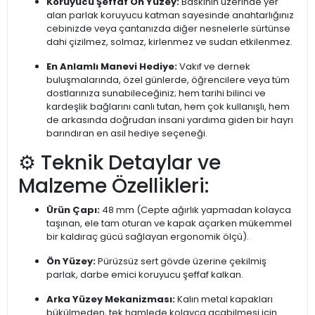
Koruyucu Şeffaf Ön Yüzey:
Baskının üzerinde yer
alan parlak koruyucu katman sayesinde anahtarlığınız
cebinizde veya çantanızda diğer nesnelerle sürtünse
dahi çizilmez, solmaz, kirlenmez ve sudan etkilenmez.
En Anlamlı Manevi Hediye:
Vakıf ve dernek
buluşmalarında, özel günlerde, öğrencilere veya tüm
dostlarınıza sunabileceğiniz; hem tarihi bilinci ve
kardeşlik bağlarını canlı tutan, hem çok kullanışlı, hem
de arkasında doğrudan insani yardıma giden bir hayrı
barındıran en asil hediye seçeneği.
⚙️ Teknik Detaylar ve
Malzeme Özellikleri:
Ürün Çapı:
48 mm (Cepte ağırlık yapmadan kolayca
taşınan, ele tam oturan ve kapak açarken mükemmel
bir kaldıraç gücü sağlayan ergonomik ölçü).
Ön Yüzey:
Pürüzsüz sert gövde üzerine çekilmiş
parlak, darbe emici koruyucu şeffaf kalkan.
Arka Yüzey Mekanizması:
Kalın metal kapakları
bükülmeden, tek hamlede kolayca açabilmesi için