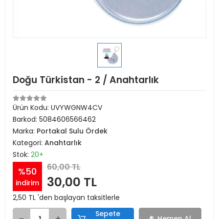
Doğu Türkistan - 2 / Anahtarlık
Ürün Kodu:
UVYWGNW4CV
Barkod:
5084606566462
Marka:
Portakal Sulu Ördek
Kategori:
Anahtarlık
Stok:
20+
60,00 TL
%50
30,00 TL
indirim
2,50 TL 'den başlayan taksitlerle
Sepete
Hemen Al