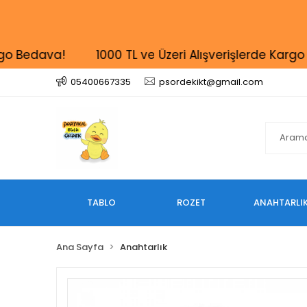
edava!
1000 TL ve Üzeri Alışverişlerde Kargo Bed
05400667335
psordekikt@gmail.com
TABLO
ROZET
ANAHTARLI
Ana Sayfa
Anahtarlık