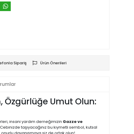
efonla Sipariş
Ürün Önerileri
rumlar
ın, Özgürlüğe Umut Olun:
rleri, insani yardım derneğimizin
Gazze ve
Cebinizde taşıyacağınız bu kıymetli sembol, kutsal
u onurlu dayanışmaya siz de ortak olun!