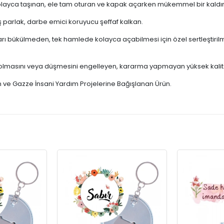
ayca taşınan, ele tam oturan ve kapak açarken mükemmel bir kaldı
 parlak, darbe emici koruyucu şeffaf kalkan.
arı bükülmeden, tek hamlede kolayca açabilmesi için özel sertleştir
olmasını veya düşmesini engelleyen, kararma yapmayan yüksek kaliteli
tin ve Gazze İnsani Yardım Projelerine Bağışlanan Ürün.