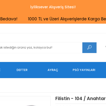
İyiliksever Alışveriş Sitesi!
ava!
1000 TL ve Üzeri Alışverişlerde Kargo Bedava
K
DEFTER
AYRAÇ
PSÖ YAYINLARI
Filistin - 104 / Anahtar