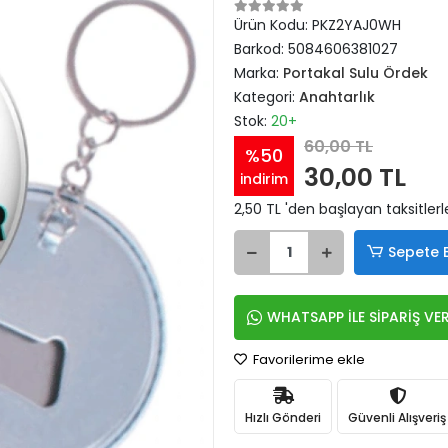
Ürün Kodu:
PKZ2YAJ0WH
Barkod:
5084606381027
Marka:
Portakal Sulu Ördek
Kategori:
Anahtarlık
Stok:
20+
60,00 TL
%50
30,00 TL
indirim
2,50 TL 'den başlayan taksitlerl
Sepete 
WHATSAPP İLE SİPARİŞ VE
Favorilerime ekle
Hızlı Gönderi
Güvenli Alışveriş