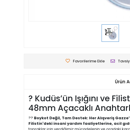
Favorilerime Ekle
Tavsiy
Ürün A
? Kudüs’ün Işığını ve Fil
48mm Açacaklı Anahtarlı
??
Boykot Değil, Tam Destek: Her Alışveriş Gazze’
Filistin'deki insani yardım faaliyetlerine, acil gı
topraklar için verdiğimiz mücadelenin ve oradaki kard