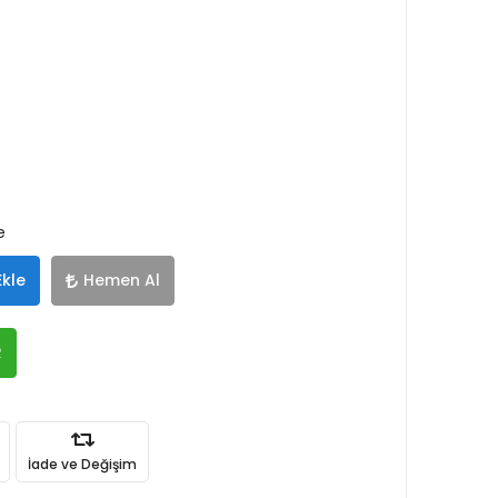
e
Ekle
Hemen Al
R
İade ve Değişim