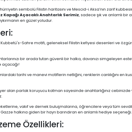
 hürriyetin sembolü Filistin haritasını ve Mescid-i Aksa’nın zarif kubbes
oz Kapağı Açacaklı Anahtarlık Serimiz
, sadece şık ve anlamlı bir
aykırmanın en güzel yoludur.
eri:
Kubbetü's-Sahre motifi, geleneksel Filistin kefiyesi desenleri ve özgür
arlarınızı bir arada tutan güvenli bir halka, davanızı simgeleyen este
şe açacağı!
lardaki tarihi ve manevi motiflerin netliğini, renklerin canlılığını en kusu
yer alan parlak koruyucu katman sayesinde anahtarlığınız cebinizde
z.
ketlerine, vakıf ve dernek buluşmalarına, öğrencilere veya tüm sevdikle
Gazze halkına giden bir hayrı barındıran en anlamlı hediye seçeneği.
zeme Özellikleri: