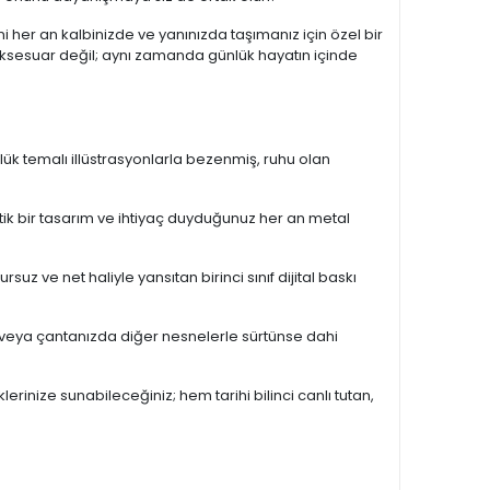
ini her an kalbinizde ve yanınızda taşımanız için özel bir
 aksesuar değil; aynı zamanda günlük hayatın içinde
lük temalı illüstrasyonlarla bezenmiş, ruhu olan
tik bir tasarım ve ihtiyaç duyduğunuz her an metal
rsuz ve net haliyle yansıtan birinci sınıf dijital baskı
 veya çantanızda diğer nesnelerle sürtünse dahi
rinize sunabileceğiniz; hem tarihi bilinci canlı tutan,