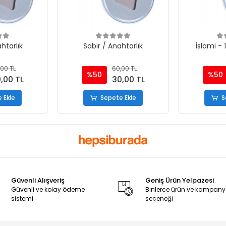
htarlık
Sabır / Anahtarlık
İslami - 
00 TL
60,00 TL
%50
%50
,00 TL
30,00 TL
 Ekle
Sepete Ekle
S
Güvenli Alışveriş
Geniş Ürün Yelpazesi
Güvenli ve kolay ödeme
Binlerce ürün ve kampan
sistemi
seçeneği