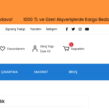
!
1000 TL ve Üzeri Alışverişlerde Kargo Bedava!
Sipariş Takip
Yardım
İletişim
0
Giriş Yap
Favorilerim
Sepetim
Üye Ol
ÇIKARTMA
MAGNET
BROŞ
lık