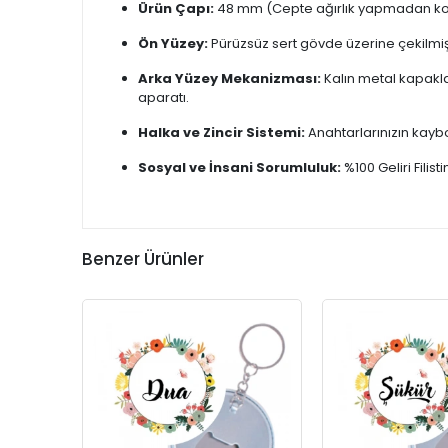
Ürün Çapı:
48 mm (Cepte ağırlık yapmadan kol
Ön Yüzey:
Pürüzsüz sert gövde üzerine çekilmiş
Arka Yüzey Mekanizması:
Kalın metal kapakl
aparatı.
Halka ve Zincir Sistemi:
Anahtarlarınızın kayb
Sosyal ve İnsani Sorumluluk:
%100 Geliri Filis
Benzer Ürünler