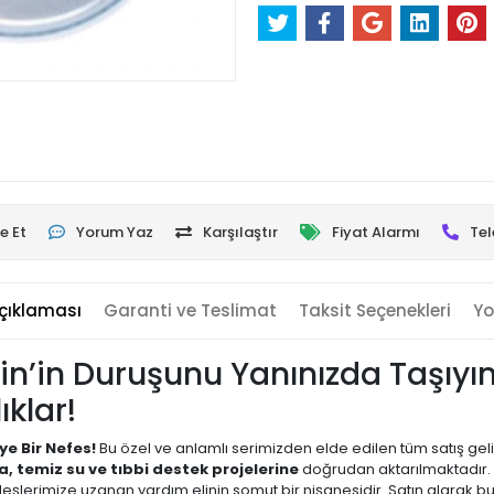
e Et
Yorum Yaz
Karşılaştır
Fiyat Alarmı
Tel
çıklaması
Garanti ve Teslimat
Taksit Seçenekleri
Yo
istin’in Duruşunu Yanınızda Taşıy
klar!
ye Bir Nefes!
Bu özel ve anlamlı serimizden elde edilen tüm satış geli
da, temiz su ve tıbbi destek projelerine
doğrudan aktarılmaktadır. 
eşlerimize uzanan yardım elinin somut bir nişanesidir. Satın alarak b