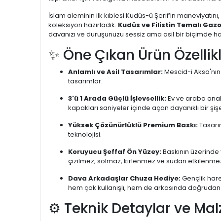
İslam aleminin ilk kıblesi Kudüs-ü Şerif’in maneviyatını,
koleksiyon hazırladık.
Kudüs ve Filistin Temalı Gaz
davanızı ve duruşunuzu sessiz ama asil bir biçimde h
✨ Öne Çıkan Ürün Özellikl
Anlamlı ve Asil Tasarımlar:
Mescid-i Aksa'nın 
tasarımlar.
3'ü 1 Arada Güçlü İşlevsellik:
Ev ve araba anaht
kapakları saniyeler içinde açan dayanıklı bir şi
Yüksek Çözünürlüklü Premium Baskı:
Tasarım
teknolojisi.
Koruyucu Şeffaf Ön Yüzey:
Baskının üzerinde 
çizilmez, solmaz, kirlenmez ve sudan etkilenme
Dava Arkadaşlar Chuza Hediye:
Gençlik hare
hem çok kullanışlı, hem de arkasında doğrudan 
⚙️ Teknik Detaylar ve Mal