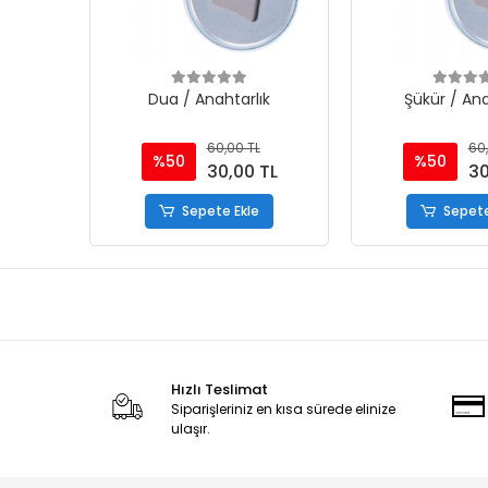
Dua / Anahtarlık
Şükür / Ana
60,00 TL
60,
%50
%50
30,00 TL
30
Sepete Ekle
Sepete
Hızlı Teslimat
Siparişleriniz en kısa sürede elinize
ulaşır.