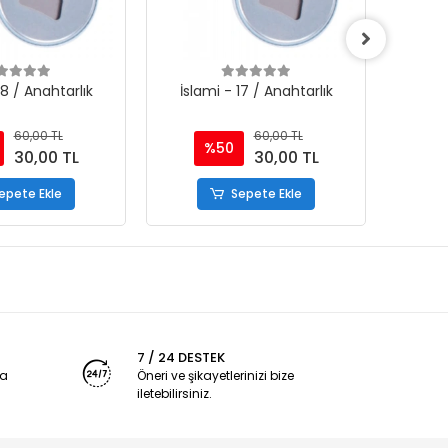
18 / Anahtarlık
İslami - 17 / Anahtarlık
İsla
60,00 TL
60,00 TL
%50
30,00 TL
30,00 TL
epete Ekle
Sepete Ekle
7 / 24 DESTEK
ya
Öneri ve şikayetlerinizi bize
iletebilirsiniz.