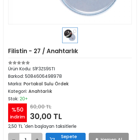
Filistin - 27 / Anahtarlık
Ürün Kodu:
S1F3ZS9STI
Barkod:
5084606498978
Marka:
Portakal Sulu Ördek
Kategori:
Anahtarlık
Stok:
20+
60,00 TL
%50
30,00 TL
indirim
2,50 TL 'den başlayan taksitlerle
Sepete
Hemen Al