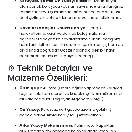
Koruyucu Şeffaf Ön Yüzey:
Baskının üzerinde yer
alan parlak koruyucu katman sayesinde anahtarlığınız
cebinizde veya çantanızda diğer nesnelerle sürtünse
dahi çizilmez, solmaz, kirlenmez ve sudan etkilenmez.
Dava Arkadaşlar Chuza Hediye:
Gençlik
hareketlerine, vakıf ve dernek buluşmalarına,
öğrencilere veya tüm sevdiklerinize sunabileceğiniz;
hem tarihi bilinci canlı tutan, hem çok kullanışlı, hem de
arkasında doğrudan Gazze halkına giden bir hayrı
barındıran en anlamlı hediye seçeneği.
⚙️ Teknik Detaylar ve
Malzeme Özellikleri:
Ürün Çapı:
48 mm (Cepte ağırlık yapmadan kolayca
taşınan, ele tam oturan ve kapak açarken mükemmel
bir kaldıraç gücü sağlayan ergonomik ölçü).
Ön Yüzey:
Pürüzsüz sert gövde üzerine çekilmiş
parlak, darbe emici koruyucu şeffaf kalkan.
Arka Yüzey Mekanizması:
Kalın metal kapakları
bükülmeden, tek hamlede kolayca açabilmesi için