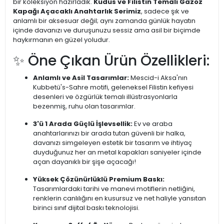
bir koleksiyon hazırladık.
Kudüs ve Filistin Temalı Gazoz
Kapağı Açacaklı Anahtarlık Serimiz
, sadece şık ve
anlamlı bir aksesuar değil; aynı zamanda günlük hayatın
içinde davanızı ve duruşunuzu sessiz ama asil bir biçimde
haykırmanın en güzel yoludur.
✨ Öne Çıkan Ürün Özellikleri:
Anlamlı ve Asil Tasarımlar:
Mescid-i Aksa'nın
Kubbetü's-Sahre motifi, geleneksel Filistin kefiyesi
desenleri ve özgürlük temalı illüstrasyonlarla
bezenmiş, ruhu olan tasarımlar.
3'ü 1 Arada Güçlü İşlevsellik:
Ev ve araba
anahtarlarınızı bir arada tutan güvenli bir halka,
davanızı simgeleyen estetik bir tasarım ve ihtiyaç
duyduğunuz her an metal kapakları saniyeler içinde
açan dayanıklı bir şişe açacağı!
Yüksek Çözünürlüklü Premium Baskı:
Tasarımlardaki tarihi ve manevi motiflerin netliğini,
renklerin canlılığını en kusursuz ve net haliyle yansıtan
birinci sınıf dijital baskı teknolojisi.