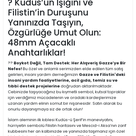
? Kudüs’ün Işığını ve
Filistin’in Duruşunu
Yanınızda Taşıyın,
Özgürlüğe Umut Olun:
48mm Açacaklı
Anahtarlıklar!
??
Boykot Değil, Tam Destek: Her Alışveriş Gazze’ye Bir
Nefes!
Bu özel ve anlamlı serimizden elde edilen tüm satış
gelirleri, insani yardım derneğimizin
Gazze ve Filistin'deki
insani yardım faaliyetlerine, acil gıda, temiz su ve
tıbbi destek projelerine
doğrudan aktarılmaktadır.
Cebinizde taşıyacağınız bu kıymetli sembol, kutsal topraklar
için verdiğimiz mücadelenin ve oradaki kardeşlerimize
uzanan yardım elinin somut bir nişanesidir. Satın alarak bu
onurlu dayanışmaya siz de ortak olun!
İslam aleminin ilk kıblesi Kudüs-ü Şerif’in maneviyatını,
hürriyetin sembolü Filistin haritasını ve Mescid-i Aksa’nın zarif
kubbesini her an kalbinizde ve yanınızda taşımanız için özel