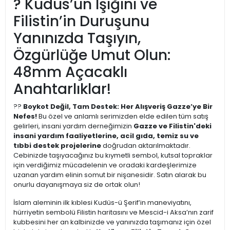
? Kudüs’ün Işığını ve
Filistin’in Duruşunu
Yanınızda Taşıyın,
Özgürlüğe Umut Olun:
48mm Açacaklı
Anahtarlıklar!
??
Boykot Değil, Tam Destek: Her Alışveriş Gazze’ye Bir
Nefes!
Bu özel ve anlamlı serimizden elde edilen tüm satış
gelirleri, insani yardım derneğimizin
Gazze ve Filistin'deki
insani yardım faaliyetlerine, acil gıda, temiz su ve
tıbbi destek projelerine
doğrudan aktarılmaktadır.
Cebinizde taşıyacağınız bu kıymetli sembol, kutsal topraklar
için verdiğimiz mücadelenin ve oradaki kardeşlerimize
uzanan yardım elinin somut bir nişanesidir. Satın alarak bu
onurlu dayanışmaya siz de ortak olun!
İslam aleminin ilk kıblesi Kudüs-ü Şerif’in maneviyatını,
hürriyetin sembolü Filistin haritasını ve Mescid-i Aksa’nın zarif
kubbesini her an kalbinizde ve yanınızda taşımanız için özel