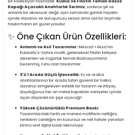
bir koleksiyon hazırladık.
Kudüs ve Filistin Temalı Gazoz
Kapağı Açacaklı Anahtarlık Serimiz
, sadece şık ve
anlamlı bir aksesuar değil; aynı zamanda günlük hayatın
içinde davanızı ve duruşunuzu sessiz ama asil bir biçimde
haykırmanın en güzel yoludur.
✨ Öne Çıkan Ürün Özellikleri:
Anlamlı ve Asil Tasarımlar:
Mescid-i Aksa'nın
Kubbetü's-Sahre motifi, geleneksel Filistin kefiyesi
desenleri ve özgürlük temalı illüstrasyonlarla
bezenmiş, ruhu olan tasarımlar.
3'ü 1 Arada Güçlü İşlevsellik:
Ev ve araba
anahtarlarınızı bir arada tutan güvenli bir halka,
davanızı simgeleyen estetik bir tasarım ve ihtiyaç
duyduğunuz her an metal kapakları saniyeler içinde
açan dayanıklı bir şişe açacağı!
Yüksek Çözünürlüklü Premium Baskı:
Tasarımlardaki tarihi ve manevi motiflerin netliğini,
renklerin canlılığını en kusursuz ve net haliyle yansıtan
birinci sınıf dijital baskı teknolojisi.