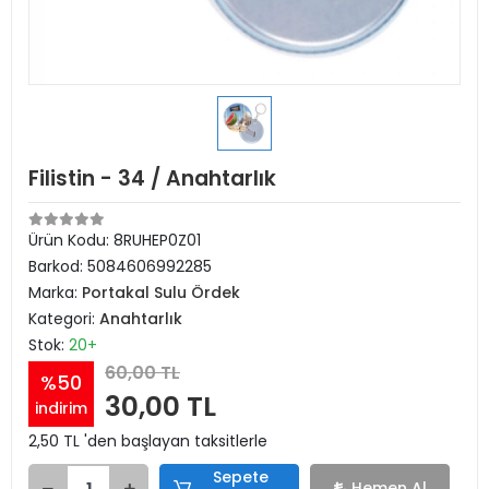
Filistin - 34 / Anahtarlık
Ürün Kodu:
8RUHEP0Z01
Barkod:
5084606992285
Marka:
Portakal Sulu Ördek
Kategori:
Anahtarlık
Stok:
20+
60,00 TL
%50
30,00 TL
indirim
2,50 TL 'den başlayan taksitlerle
Sepete
Hemen Al