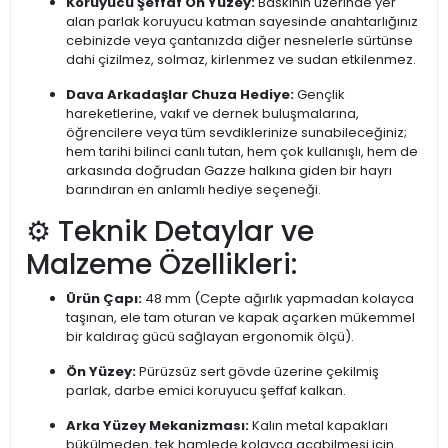
Koruyucu Şeffaf Ön Yüzey:
Baskının üzerinde yer
alan parlak koruyucu katman sayesinde anahtarlığınız
cebinizde veya çantanızda diğer nesnelerle sürtünse
dahi çizilmez, solmaz, kirlenmez ve sudan etkilenmez.
Dava Arkadaşlar Chuza Hediye:
Gençlik
hareketlerine, vakıf ve dernek buluşmalarına,
öğrencilere veya tüm sevdiklerinize sunabileceğiniz;
hem tarihi bilinci canlı tutan, hem çok kullanışlı, hem de
arkasında doğrudan Gazze halkına giden bir hayrı
barındıran en anlamlı hediye seçeneği.
⚙️ Teknik Detaylar ve
Malzeme Özellikleri:
Ürün Çapı:
48 mm (Cepte ağırlık yapmadan kolayca
taşınan, ele tam oturan ve kapak açarken mükemmel
bir kaldıraç gücü sağlayan ergonomik ölçü).
Ön Yüzey:
Pürüzsüz sert gövde üzerine çekilmiş
parlak, darbe emici koruyucu şeffaf kalkan.
Arka Yüzey Mekanizması:
Kalın metal kapakları
bükülmeden, tek hamlede kolayca açabilmesi için