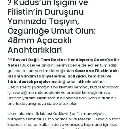
? Kudüs’ün Işığını ve
Filistin’in Duruşunu
Yanınızda Taşıyın,
Özgürlüğe Umut Olun:
48mm Açacaklı
Anahtarlıklar!
??
Boykot Değil, Tam Destek: Her Alışveriş Gazze’ye Bir
Nefes!
Bu özel ve anlamlı serimizden elde edilen tüm satış
gelirleri, insani yardım derneğimizin
Gazze ve Filistin'deki
insani yardım faaliyetlerine, acil gıda, temiz su ve
tıbbi destek projelerine
doğrudan aktarılmaktadır.
Cebinizde taşıyacağınız bu kıymetli sembol, kutsal topraklar
için verdiğimiz mücadelenin ve oradaki kardeşlerimize
uzanan yardım elinin somut bir nişanesidir. Satın alarak bu
onurlu dayanışmaya siz de ortak olun!
İslam aleminin ilk kıblesi Kudüs-ü Şerif’in maneviyatını,
hürriyetin sembolü Filistin haritasını ve Mescid-i Aksa’nın zarif
kubbesini her an kalbinizde ve yanınızda taşımanız için özel