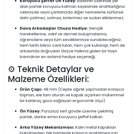
Koruyucu Şeffaf Ön Yüzey:
Baskının üzerinde yer
alan parlak koruyucu katman sayesinde anahtarlığınız
cebinizde veya çantanızda diğer nesnelerle sürtünse
dahi çizilmez, solmaz, kirlenmez ve sudan etkilenmez.
Dava Arkadaşlar Chuza Hediye:
Gençlik
hareketlerine, vakıf ve dernek buluşmalarına,
öğrencilere veya tüm sevdiklerinize sunabileceğiniz;
hem tarihi bilinci canlı tutan, hem çok kullanışlı, hem de
arkasında doğrudan Gazze halkına giden bir hayrı
barındıran en anlamlı hediye seçeneği.
⚙️ Teknik Detaylar ve
Malzeme Özellikleri:
Ürün Çapı:
48 mm (Cepte ağırlık yapmadan kolayca
taşınan, ele tam oturan ve kapak açarken mükemmel
bir kaldıraç gücü sağlayan ergonomik ölçü).
Ön Yüzey:
Pürüzsüz sert gövde üzerine çekilmiş
parlak, darbe emici koruyucu şeffaf kalkan.
Arka Yüzey Mekanizması:
Kalın metal kapakları
bükülmeden, tek hamlede kolayca açabilmesi için