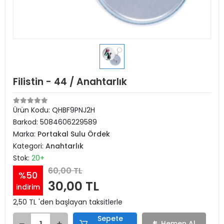
Filistin - 44 / Anahtarlık
Ürün Kodu:
QHBF9PNJ2H
Barkod:
5084606229589
Marka:
Portakal Sulu Ördek
Kategori:
Anahtarlık
Stok:
20+
60,00 TL
%50
30,00 TL
indirim
2,50 TL 'den başlayan taksitlerle
Sepete
Hemen Al