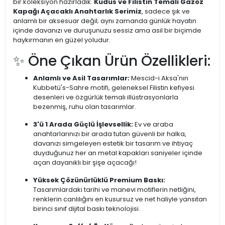
bir koleksiyon hazırladık.
Kudüs ve Filistin Temalı Gazoz
Kapağı Açacaklı Anahtarlık Serimiz
, sadece şık ve
anlamlı bir aksesuar değil; aynı zamanda günlük hayatın
içinde davanızı ve duruşunuzu sessiz ama asil bir biçimde
haykırmanın en güzel yoludur.
✨ Öne Çıkan Ürün Özellikleri:
Anlamlı ve Asil Tasarımlar:
Mescid-i Aksa'nın
Kubbetü's-Sahre motifi, geleneksel Filistin kefiyesi
desenleri ve özgürlük temalı illüstrasyonlarla
bezenmiş, ruhu olan tasarımlar.
3'ü 1 Arada Güçlü İşlevsellik:
Ev ve araba
anahtarlarınızı bir arada tutan güvenli bir halka,
davanızı simgeleyen estetik bir tasarım ve ihtiyaç
duyduğunuz her an metal kapakları saniyeler içinde
açan dayanıklı bir şişe açacağı!
Yüksek Çözünürlüklü Premium Baskı:
Tasarımlardaki tarihi ve manevi motiflerin netliğini,
renklerin canlılığını en kusursuz ve net haliyle yansıtan
birinci sınıf dijital baskı teknolojisi.