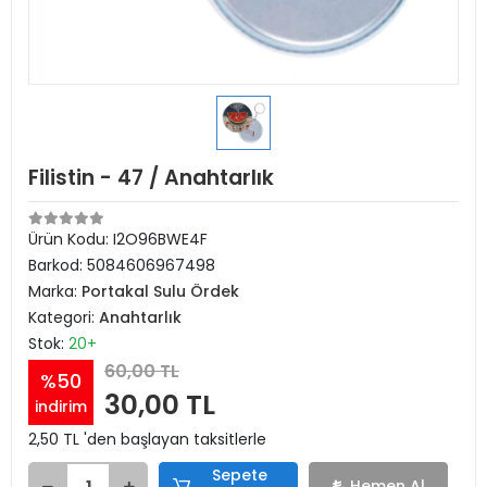
Filistin - 47 / Anahtarlık
Ürün Kodu:
I2O96BWE4F
Barkod:
5084606967498
Marka:
Portakal Sulu Ördek
Kategori:
Anahtarlık
Stok:
20+
60,00 TL
%50
30,00 TL
indirim
2,50 TL 'den başlayan taksitlerle
Sepete
Hemen Al