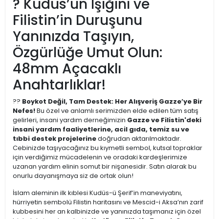
? Kudüs’ün Işığını ve
Filistin’in Duruşunu
Yanınızda Taşıyın,
Özgürlüğe Umut Olun:
48mm Açacaklı
Anahtarlıklar!
??
Boykot Değil, Tam Destek: Her Alışveriş Gazze’ye Bir
Nefes!
Bu özel ve anlamlı serimizden elde edilen tüm satış
gelirleri, insani yardım derneğimizin
Gazze ve Filistin'deki
insani yardım faaliyetlerine, acil gıda, temiz su ve
tıbbi destek projelerine
doğrudan aktarılmaktadır.
Cebinizde taşıyacağınız bu kıymetli sembol, kutsal topraklar
için verdiğimiz mücadelenin ve oradaki kardeşlerimize
uzanan yardım elinin somut bir nişanesidir. Satın alarak bu
onurlu dayanışmaya siz de ortak olun!
İslam aleminin ilk kıblesi Kudüs-ü Şerif’in maneviyatını,
hürriyetin sembolü Filistin haritasını ve Mescid-i Aksa’nın zarif
kubbesini her an kalbinizde ve yanınızda taşımanız için özel