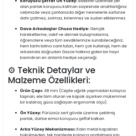
Koruyucu Şeffaf Ön Yüzey:
Baskının üzerinde yer
alan parlak koruyucu katman sayesinde anahtarlığınız
cebinizde veya çantanızda diğer nesnelerle sürtünse
dahi çizilmez, solmaz, kirlenmez ve sudan etkilenmez.
Dava Arkadaşlar Chuza Hediye:
Gençlik
hareketlerine, vakıf ve dernek buluşmalarına,
öğrencilere veya tüm sevdiklerinize sunabileceğiniz;
hem tarihi bilinci canlı tutan, hem çok kullanışlı, hem de
arkasında doğrudan Gazze halkına giden bir hayrı
barındıran en anlamlı hediye seçeneği.
⚙️ Teknik Detaylar ve
Malzeme Özellikleri:
Ürün Çapı:
48 mm (Cepte ağırlık yapmadan kolayca
taşınan, ele tam oturan ve kapak açarken mükemmel
bir kaldıraç gücü sağlayan ergonomik ölçü).
Ön Yüzey:
Pürüzsüz sert gövde üzerine çekilmiş
parlak, darbe emici koruyucu şeffaf kalkan.
Arka Yüzey Mekanizması:
Kalın metal kapakları
bükülmeden, tek hamlede kolayca açabilmesi için