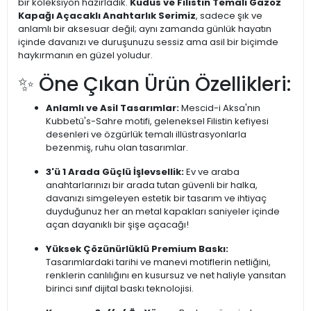
bir koleksiyon hazırladık.
Kudüs ve Filistin Temalı Gazoz
Kapağı Açacaklı Anahtarlık Serimiz
, sadece şık ve
anlamlı bir aksesuar değil; aynı zamanda günlük hayatın
içinde davanızı ve duruşunuzu sessiz ama asil bir biçimde
haykırmanın en güzel yoludur.
✨ Öne Çıkan Ürün Özellikleri:
Anlamlı ve Asil Tasarımlar:
Mescid-i Aksa'nın
Kubbetü's-Sahre motifi, geleneksel Filistin kefiyesi
desenleri ve özgürlük temalı illüstrasyonlarla
bezenmiş, ruhu olan tasarımlar.
3'ü 1 Arada Güçlü İşlevsellik:
Ev ve araba
anahtarlarınızı bir arada tutan güvenli bir halka,
davanızı simgeleyen estetik bir tasarım ve ihtiyaç
duyduğunuz her an metal kapakları saniyeler içinde
açan dayanıklı bir şişe açacağı!
Yüksek Çözünürlüklü Premium Baskı:
Tasarımlardaki tarihi ve manevi motiflerin netliğini,
renklerin canlılığını en kusursuz ve net haliyle yansıtan
birinci sınıf dijital baskı teknolojisi.