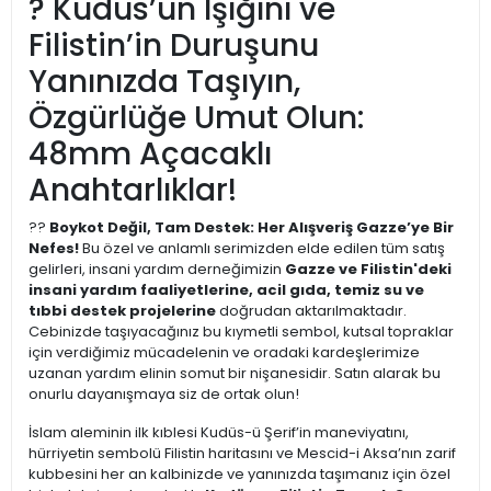
? Kudüs’ün Işığını ve
Filistin’in Duruşunu
Yanınızda Taşıyın,
Özgürlüğe Umut Olun:
48mm Açacaklı
Anahtarlıklar!
??
Boykot Değil, Tam Destek: Her Alışveriş Gazze’ye Bir
Nefes!
Bu özel ve anlamlı serimizden elde edilen tüm satış
gelirleri, insani yardım derneğimizin
Gazze ve Filistin'deki
insani yardım faaliyetlerine, acil gıda, temiz su ve
tıbbi destek projelerine
doğrudan aktarılmaktadır.
Cebinizde taşıyacağınız bu kıymetli sembol, kutsal topraklar
için verdiğimiz mücadelenin ve oradaki kardeşlerimize
uzanan yardım elinin somut bir nişanesidir. Satın alarak bu
onurlu dayanışmaya siz de ortak olun!
İslam aleminin ilk kıblesi Kudüs-ü Şerif’in maneviyatını,
hürriyetin sembolü Filistin haritasını ve Mescid-i Aksa’nın zarif
kubbesini her an kalbinizde ve yanınızda taşımanız için özel