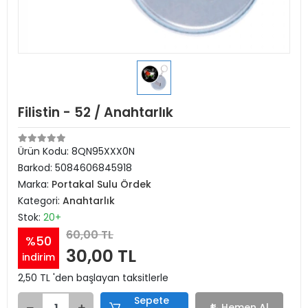
Filistin - 52 / Anahtarlık
Ürün Kodu:
8QN95XXX0N
Barkod:
5084606845918
Marka:
Portakal Sulu Ördek
Kategori:
Anahtarlık
Stok:
20+
60,00 TL
%50
30,00 TL
indirim
2,50 TL 'den başlayan taksitlerle
Sepete
Hemen Al