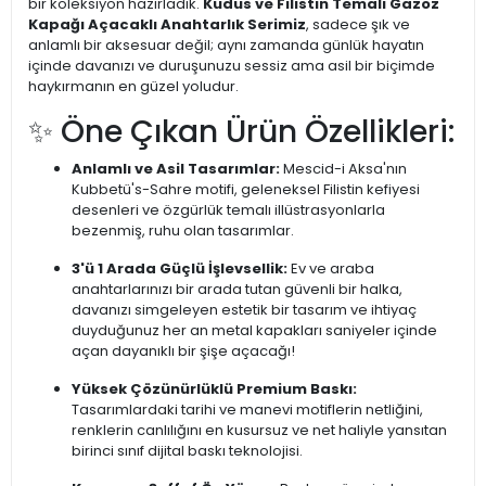
bir koleksiyon hazırladık.
Kudüs ve Filistin Temalı Gazoz
Kapağı Açacaklı Anahtarlık Serimiz
, sadece şık ve
anlamlı bir aksesuar değil; aynı zamanda günlük hayatın
içinde davanızı ve duruşunuzu sessiz ama asil bir biçimde
haykırmanın en güzel yoludur.
✨ Öne Çıkan Ürün Özellikleri:
Anlamlı ve Asil Tasarımlar:
Mescid-i Aksa'nın
Kubbetü's-Sahre motifi, geleneksel Filistin kefiyesi
desenleri ve özgürlük temalı illüstrasyonlarla
bezenmiş, ruhu olan tasarımlar.
3'ü 1 Arada Güçlü İşlevsellik:
Ev ve araba
anahtarlarınızı bir arada tutan güvenli bir halka,
davanızı simgeleyen estetik bir tasarım ve ihtiyaç
duyduğunuz her an metal kapakları saniyeler içinde
açan dayanıklı bir şişe açacağı!
Yüksek Çözünürlüklü Premium Baskı:
Tasarımlardaki tarihi ve manevi motiflerin netliğini,
renklerin canlılığını en kusursuz ve net haliyle yansıtan
birinci sınıf dijital baskı teknolojisi.