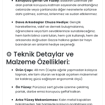
Koruyucu Şeffaf Ön Yüzey:
Baskının üzerinde yer
alan parlak koruyucu katman sayesinde anahtarlığınız
cebinizde veya çantanızda diğer nesnelerle sürtünse
dahi çizilmez, solmaz, kirlenmez ve sudan etkilenmez.
Dava Arkadaşlar Chuza Hediye:
Gençlik
hareketlerine, vakıf ve dernek buluşmalarına,
öğrencilere veya tüm sevdiklerinize sunabileceğiniz;
hem tarihi bilinci canlı tutan, hem çok kullanışlı, hem de
arkasında doğrudan Gazze halkına giden bir hayrı
barındıran en anlamlı hediye seçeneği.
⚙️ Teknik Detaylar ve
Malzeme Özellikleri:
Ürün Çapı:
48 mm (Cepte ağırlık yapmadan kolayca
taşınan, ele tam oturan ve kapak açarken mükemmel
bir kaldıraç gücü sağlayan ergonomik ölçü).
Ön Yüzey:
Pürüzsüz sert gövde üzerine çekilmiş
parlak, darbe emici koruyucu şeffaf kalkan.
Arka Yüzey Mekanizması:
Kalın metal kapakları
bükülmeden, tek hamlede kolayca açabilmesi için