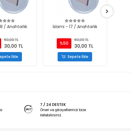
18 / Anahtarlık
İslami - 17 / Anahtarlık
İsla
60,00 TL
60,00 TL
%50
30,00 TL
30,00 TL
epete Ekle
Sepete Ekle
7 / 24 DESTEK
ya
Öneri ve şikayetlerinizi bize
iletebilirsiniz.