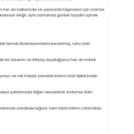
ini her an kalbinizde ve yanınızda taşımanız için özel bir
 aksesuar değil; aynı zamanda günlük hayatın içinde
lük temalı illüstrasyonlarla bezenmiş, ruhu olan
tik bir tasarım ve ihtiyaç duyduğunuz her an metal
rsuz ve net haliyle yansıtan birinci sınıf dijital baskı
 veya çantanızda diğer nesnelerle sürtünse dahi
rinize sunabileceğiniz; hem tarihi bilinci canlı tutan,