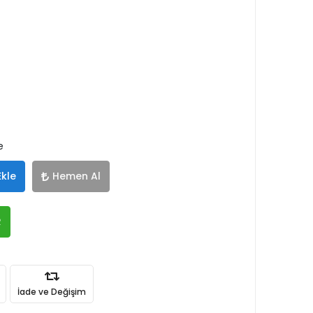
e
Ekle
Hemen Al
R
İade ve Değişim