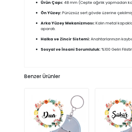
Ürün Çapı:
48 mm (Cepte ağırlık yapmadan kol
Ön Yüzey:
Pürüzsüz sert gövde üzerine çekilmiş
Arka Yüzey Mekanizması:
Kalın metal kapakl
aparatı.
Halka ve Zincir Sistemi:
Anahtarlarınızın kayb
Sosyal ve İnsani Sorumluluk:
%100 Geliri Filis
Benzer Ürünler