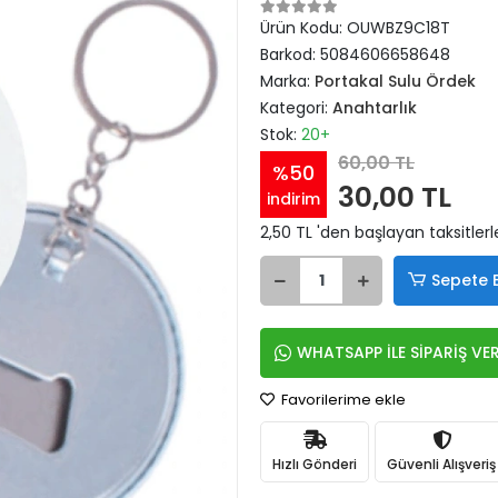
Ürün Kodu:
OUWBZ9C18T
Barkod:
5084606658648
Marka:
Portakal Sulu Ördek
Kategori:
Anahtarlık
Stok:
20+
60,00 TL
%50
30,00 TL
indirim
2,50 TL 'den başlayan taksitlerl
Sepete 
WHATSAPP İLE SİPARİŞ VE
Favorilerime ekle
Hızlı Gönderi
Güvenli Alışveriş