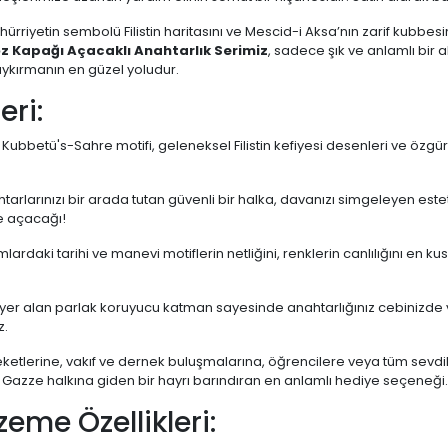
 hürriyetin sembolü Filistin haritasını ve Mescid-i Aksa’nın zarif kubbes
oz Kapağı Açacaklı Anahtarlık Serimiz
, sadece şık ve anlamlı bir
aykırmanın en güzel yoludur.
eri:
Kubbetü's-Sahre motifi, geleneksel Filistin kefiyesi desenleri ve özgür
arlarınızı bir arada tutan güvenli bir halka, davanızı simgeleyen este
şe açacağı!
lardaki tarihi ve manevi motiflerin netliğini, renklerin canlılığını en kusu
yer alan parlak koruyucu katman sayesinde anahtarlığınız cebinizde
z.
ketlerine, vakıf ve dernek buluşmalarına, öğrencilere veya tüm sevdikle
Gazze halkına giden bir hayrı barındıran en anlamlı hediye seçeneği.
zeme Özellikleri: