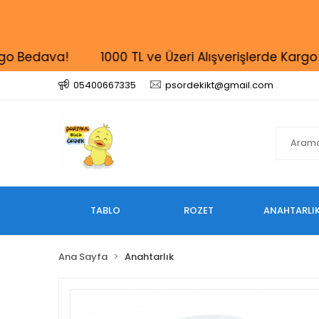
edava!
1000 TL ve Üzeri Alışverişlerde Kargo Bed
05400667335
psordekikt@gmail.com
TABLO
ROZET
ANAHTARLI
Ana Sayfa
Anahtarlık