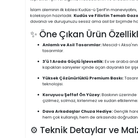
İslam aleminin ilk kıblesi Kudüs-ü Şerif’in maneviyatını,
koleksiyon hazırladık.
Kudüs ve Filistin Temalı Gaz
davanızı ve duruşunuzu sessiz ama asil bir biçimde h
✨ Öne Çıkan Ürün Özellikl
Anlamlı ve Asil Tasarımlar:
Mescid-i Aksa'nın 
tasarımlar.
3'ü 1 Arada Güçlü İşlevsellik:
Ev ve araba anaht
kapakları saniyeler içinde açan dayanıklı bir şi
Yüksek Çözünürlüklü Premium Baskı:
Tasarım
teknolojisi.
Koruyucu Şeffaf Ön Yüzey:
Baskının üzerinde 
çizilmez, solmaz, kirlenmez ve sudan etkilenme
Dava Arkadaşlar Chuza Hediye:
Gençlik hare
hem çok kullanışlı, hem de arkasında doğrudan 
⚙️ Teknik Detaylar ve Mal