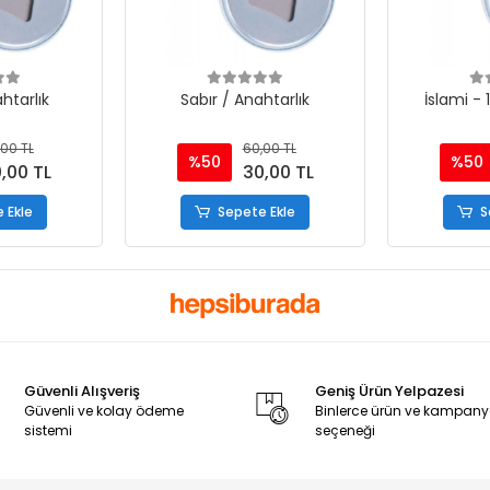
htarlık
Sabır / Anahtarlık
İslami - 
00 TL
60,00 TL
%50
%50
,00 TL
30,00 TL
 Ekle
Sepete Ekle
S
Güvenli Alışveriş
Geniş Ürün Yelpazesi
Güvenli ve kolay ödeme
Binlerce ürün ve kampan
sistemi
seçeneği