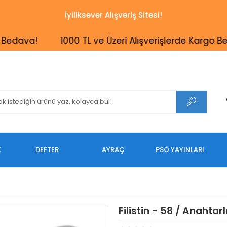
İyiliksever Alışveriş Sitesi!
ava!
1000 TL ve Üzeri Alışverişlerde Kargo Bedava
K
DEFTER
AYRAÇ
PSÖ YAYINLARI
Filistin - 58 / Anahtarl