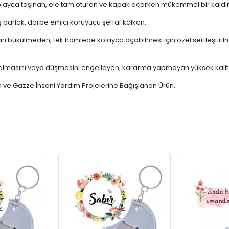
ayca taşınan, ele tam oturan ve kapak açarken mükemmel bir kaldı
 parlak, darbe emici koruyucu şeffaf kalkan.
arı bükülmeden, tek hamlede kolayca açabilmesi için özel sertleştir
olmasını veya düşmesini engelleyen, kararma yapmayan yüksek kaliteli
tin ve Gazze İnsani Yardım Projelerine Bağışlanan Ürün.