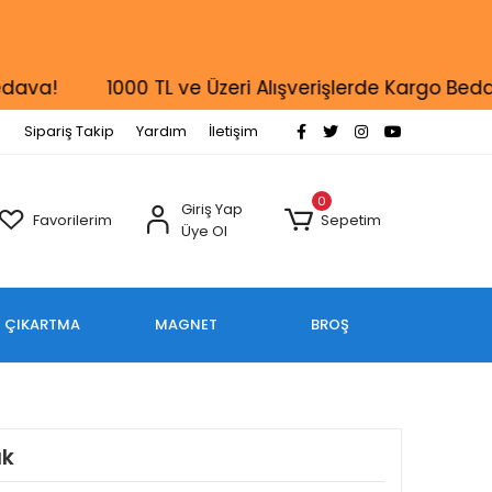
!
1000 TL ve Üzeri Alışverişlerde Kargo Bedava!
Sipariş Takip
Yardım
İletişim
0
Giriş Yap
Favorilerim
Sepetim
Üye Ol
ÇIKARTMA
MAGNET
BROŞ
ık