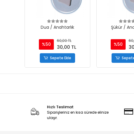
Dua / Anahtarlık
Şükür / Ana
60,00 TL
60,
%50
%50
30,00 TL
30
Sepete Ekle
Sepete
Hızlı Teslimat
Siparişleriniz en kısa sürede elinize
ulaşır.