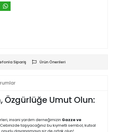
efonla Sipariş
Ürün Önerileri
rumlar
ın, Özgürlüğe Umut Olun:
rleri, insani yardım derneğimizin
Gazze ve
Cebinizde taşıyacağınız bu kıymetli sembol, kutsal
u onurlu dayanışmaya siz de ortak olun!