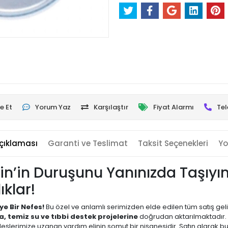
e Et
Yorum Yaz
Karşılaştır
Fiyat Alarmı
Tel
çıklaması
Garanti ve Teslimat
Taksit Seçenekleri
Yo
istin’in Duruşunu Yanınızda Taşıy
klar!
ye Bir Nefes!
Bu özel ve anlamlı serimizden elde edilen tüm satış geli
da, temiz su ve tıbbi destek projelerine
doğrudan aktarılmaktadır. 
eşlerimize uzanan yardım elinin somut bir nişanesidir. Satın alarak b