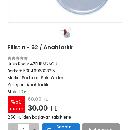
Filistin - 62 / Anahtarlık
Ürün Kodu:
4ZFH8M75OU
Barkod:
5084606308215
Marka:
Portakal Sulu Ördek
Kategori:
Anahtarlık
Stok:
20+
60,00 TL
%50
30,00 TL
indirim
2,50 TL 'den başlayan taksitlerle
Sepete
Hemen Al