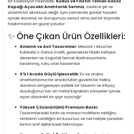
bir koleksiyon hazırladık.
Kudüs ve Filistin Temalı Gazoz
Kapağı Açacaklı Anahtarlık Serimiz
, sadece şık ve
anlamlı bir aksesuar değil; aynı zamanda günlük hayatın
içinde davanızı ve duruşunuzu sessiz ama asil bir biçimde
haykırmanın en güzel yoludur.
✨ Öne Çıkan Ürün Özellikleri:
Anlamlı ve Asil Tasarımlar:
Mescid-i Aksa'nın
Kubbetü's-Sahre motifi, geleneksel Filistin kefiyesi
desenleri ve özgürlük temalı illüstrasyonlarla
bezenmiş, ruhu olan tasarımlar.
3'ü 1 Arada Güçlü İşlevsellik:
Ev ve araba
anahtarlarınızı bir arada tutan güvenli bir halka,
davanızı simgeleyen estetik bir tasarım ve ihtiyaç
duyduğunuz her an metal kapakları saniyeler içinde
açan dayanıklı bir şişe açacağı!
Yüksek Çözünürlüklü Premium Baskı:
Tasarımlardaki tarihi ve manevi motiflerin netliğini,
renklerin canlılığını en kusursuz ve net haliyle yansıtan
birinci sınıf dijital baskı teknolojisi.