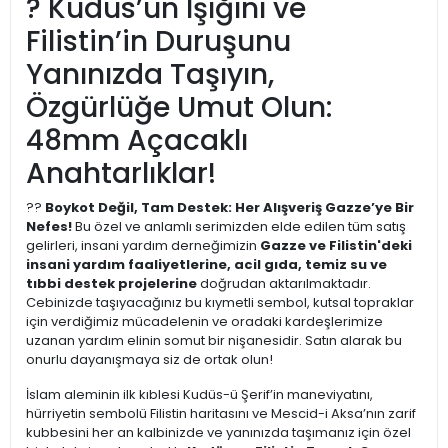
? Kudüs’ün Işığını ve
Filistin’in Duruşunu
Yanınızda Taşıyın,
Özgürlüğe Umut Olun:
48mm Açacaklı
Anahtarlıklar!
??
Boykot Değil, Tam Destek: Her Alışveriş Gazze’ye Bir
Nefes!
Bu özel ve anlamlı serimizden elde edilen tüm satış
gelirleri, insani yardım derneğimizin
Gazze ve Filistin'deki
insani yardım faaliyetlerine, acil gıda, temiz su ve
tıbbi destek projelerine
doğrudan aktarılmaktadır.
Cebinizde taşıyacağınız bu kıymetli sembol, kutsal topraklar
için verdiğimiz mücadelenin ve oradaki kardeşlerimize
uzanan yardım elinin somut bir nişanesidir. Satın alarak bu
onurlu dayanışmaya siz de ortak olun!
İslam aleminin ilk kıblesi Kudüs-ü Şerif’in maneviyatını,
hürriyetin sembolü Filistin haritasını ve Mescid-i Aksa’nın zarif
kubbesini her an kalbinizde ve yanınızda taşımanız için özel