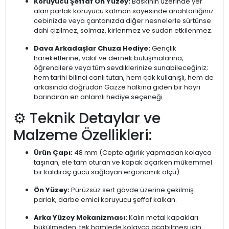
Koruyucu Şeffaf Ön Yüzey:
Baskının üzerinde yer
alan parlak koruyucu katman sayesinde anahtarlığınız
cebinizde veya çantanızda diğer nesnelerle sürtünse
dahi çizilmez, solmaz, kirlenmez ve sudan etkilenmez.
Dava Arkadaşlar Chuza Hediye:
Gençlik
hareketlerine, vakıf ve dernek buluşmalarına,
öğrencilere veya tüm sevdiklerinize sunabileceğiniz;
hem tarihi bilinci canlı tutan, hem çok kullanışlı, hem de
arkasında doğrudan Gazze halkına giden bir hayrı
barındıran en anlamlı hediye seçeneği.
⚙️ Teknik Detaylar ve
Malzeme Özellikleri:
Ürün Çapı:
48 mm (Cepte ağırlık yapmadan kolayca
taşınan, ele tam oturan ve kapak açarken mükemmel
bir kaldıraç gücü sağlayan ergonomik ölçü).
Ön Yüzey:
Pürüzsüz sert gövde üzerine çekilmiş
parlak, darbe emici koruyucu şeffaf kalkan.
Arka Yüzey Mekanizması:
Kalın metal kapakları
bükülmeden, tek hamlede kolayca açabilmesi için