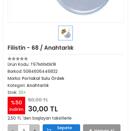
Filistin - 68 / Anahtarlık
Ürün Kodu:
T97MXMSK1R
Barkod:
5084606446832
Marka:
Portakal Sulu Ördek
Kategori:
Anahtarlık
Stok:
20+
60,00 TL
%50
30,00 TL
indirim
2,50 TL 'den başlayan taksitlerle
Sepete
Hemen Al