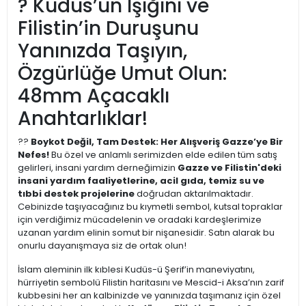
? Kudüs’ün Işığını ve
Filistin’in Duruşunu
Yanınızda Taşıyın,
Özgürlüğe Umut Olun:
48mm Açacaklı
Anahtarlıklar!
??
Boykot Değil, Tam Destek: Her Alışveriş Gazze’ye Bir
Nefes!
Bu özel ve anlamlı serimizden elde edilen tüm satış
gelirleri, insani yardım derneğimizin
Gazze ve Filistin'deki
insani yardım faaliyetlerine, acil gıda, temiz su ve
tıbbi destek projelerine
doğrudan aktarılmaktadır.
Cebinizde taşıyacağınız bu kıymetli sembol, kutsal topraklar
için verdiğimiz mücadelenin ve oradaki kardeşlerimize
uzanan yardım elinin somut bir nişanesidir. Satın alarak bu
onurlu dayanışmaya siz de ortak olun!
İslam aleminin ilk kıblesi Kudüs-ü Şerif’in maneviyatını,
hürriyetin sembolü Filistin haritasını ve Mescid-i Aksa’nın zarif
kubbesini her an kalbinizde ve yanınızda taşımanız için özel