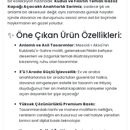
bir koleksiyon hazırladık.
Kudüs ve Filistin Temalı Gazoz
Kapağı Açacaklı Anahtarlık Serimiz
, sadece şık ve
anlamlı bir aksesuar değil; aynı zamanda günlük hayatın
içinde davanızı ve duruşunuzu sessiz ama asil bir biçimde
haykırmanın en güzel yoludur.
✨ Öne Çıkan Ürün Özellikleri:
Anlamlı ve Asil Tasarımlar:
Mescid-i Aksa'nın
Kubbetü's-Sahre motifi, geleneksel Filistin kefiyesi
desenleri ve özgürlük temalı illüstrasyonlarla
bezenmiş, ruhu olan tasarımlar.
3'ü 1 Arada Güçlü İşlevsellik:
Ev ve araba
anahtarlarınızı bir arada tutan güvenli bir halka,
davanızı simgeleyen estetik bir tasarım ve ihtiyaç
duyduğunuz her an metal kapakları saniyeler içinde
açan dayanıklı bir şişe açacağı!
Yüksek Çözünürlüklü Premium Baskı:
Tasarımlardaki tarihi ve manevi motiflerin netliğini,
renklerin canlılığını en kusursuz ve net haliyle yansıtan
birinci sınıf dijital baskı teknolojisi.