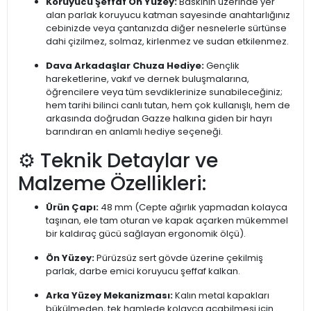
Koruyucu Şeffaf Ön Yüzey:
Baskının üzerinde yer
alan parlak koruyucu katman sayesinde anahtarlığınız
cebinizde veya çantanızda diğer nesnelerle sürtünse
dahi çizilmez, solmaz, kirlenmez ve sudan etkilenmez.
Dava Arkadaşlar Chuza Hediye:
Gençlik
hareketlerine, vakıf ve dernek buluşmalarına,
öğrencilere veya tüm sevdiklerinize sunabileceğiniz;
hem tarihi bilinci canlı tutan, hem çok kullanışlı, hem de
arkasında doğrudan Gazze halkına giden bir hayrı
barındıran en anlamlı hediye seçeneği.
⚙️ Teknik Detaylar ve
Malzeme Özellikleri:
Ürün Çapı:
48 mm (Cepte ağırlık yapmadan kolayca
taşınan, ele tam oturan ve kapak açarken mükemmel
bir kaldıraç gücü sağlayan ergonomik ölçü).
Ön Yüzey:
Pürüzsüz sert gövde üzerine çekilmiş
parlak, darbe emici koruyucu şeffaf kalkan.
Arka Yüzey Mekanizması:
Kalın metal kapakları
bükülmeden, tek hamlede kolayca açabilmesi için