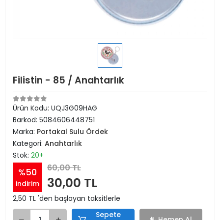
Filistin - 85 / Anahtarlık
Ürün Kodu:
UQJ3G09HAG
Barkod:
5084606448751
Marka:
Portakal Sulu Ördek
Kategori:
Anahtarlık
Stok:
20+
60,00 TL
%50
30,00 TL
indirim
2,50 TL 'den başlayan taksitlerle
Sepete
Hemen Al