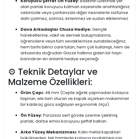
Koruyucu Şeffaf Ön Yüzey:
Baskının üzerinde yer
alan parlak koruyucu katman sayesinde anahtarlığınız
cebinizde veya çantanızda diğer nesnelerle sürtünse
dahi çizilmez, solmaz, kirlenmez ve sudan etkilenmez.
Dava Arkadaşlar Chuza Hediye:
Gençlik
hareketlerine, vakıf ve dernek buluşmalarına,
öğrencilere veya tüm sevdiklerinize sunabileceğiniz;
hem tarihi bilinci canlı tutan, hem çok kullanışlı, hem de
arkasında doğrudan Gazze halkına giden bir hayrı
barındıran en anlamlı hediye seçeneği.
⚙️ Teknik Detaylar ve
Malzeme Özellikleri:
Ürün Çapı:
48 mm (Cepte ağırlık yapmadan kolayca
taşınan, ele tam oturan ve kapak açarken mükemmel
bir kaldıraç gücü sağlayan ergonomik ölçü).
Ön Yüzey:
Pürüzsüz sert gövde üzerine çekilmiş
parlak, darbe emici koruyucu şeffaf kalkan.
Arka Yüzey Mekanizması:
Kalın metal kapakları
bükülmeden, tek hamlede kolayca açabilmesi için