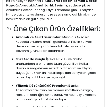
bir koleksiyon hazırladık.
Kudüs ve Filistin Temalı Gazoz
Kapağı Açacaklı Anahtarlık Serimiz
, sadece şık ve
anlamlı bir aksesuar değil; aynı zamanda günlük hayatın
içinde davanızı ve duruşunuzu sessiz ama asil bir biçimde
haykırmanın en güzel yoludur.
✨ Öne Çıkan Ürün Özellikleri:
Anlamlı ve Asil Tasarımlar:
Mescid-i Aksa'nın
Kubbetü's-Sahre motifi, geleneksel Filistin kefiyesi
desenleri ve özgürlük temalı illüstrasyonlarla
bezenmiş, ruhu olan tasarımlar.
3'ü 1 Arada Güçlü İşlevsellik:
Ev ve araba
anahtarlarınızı bir arada tutan güvenli bir halka,
davanızı simgeleyen estetik bir tasarım ve ihtiyaç
duyduğunuz her an metal kapakları saniyeler içinde
açan dayanıklı bir şişe açacağı!
Yüksek Çözünürlüklü Premium Baskı:
Tasarımlardaki tarihi ve manevi motiflerin netliğini,
renklerin canlılığını en kusursuz ve net haliyle yansıtan
birinci sınıf dijital baskı teknolojisi.