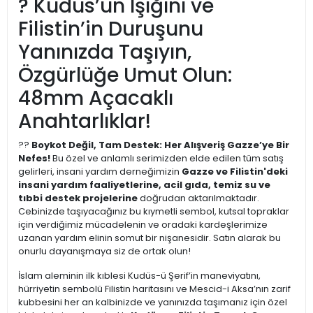
? Kudüs’ün Işığını ve
Filistin’in Duruşunu
Yanınızda Taşıyın,
Özgürlüğe Umut Olun:
48mm Açacaklı
Anahtarlıklar!
??
Boykot Değil, Tam Destek: Her Alışveriş Gazze’ye Bir
Nefes!
Bu özel ve anlamlı serimizden elde edilen tüm satış
gelirleri, insani yardım derneğimizin
Gazze ve Filistin'deki
insani yardım faaliyetlerine, acil gıda, temiz su ve
tıbbi destek projelerine
doğrudan aktarılmaktadır.
Cebinizde taşıyacağınız bu kıymetli sembol, kutsal topraklar
için verdiğimiz mücadelenin ve oradaki kardeşlerimize
uzanan yardım elinin somut bir nişanesidir. Satın alarak bu
onurlu dayanışmaya siz de ortak olun!
İslam aleminin ilk kıblesi Kudüs-ü Şerif’in maneviyatını,
hürriyetin sembolü Filistin haritasını ve Mescid-i Aksa’nın zarif
kubbesini her an kalbinizde ve yanınızda taşımanız için özel