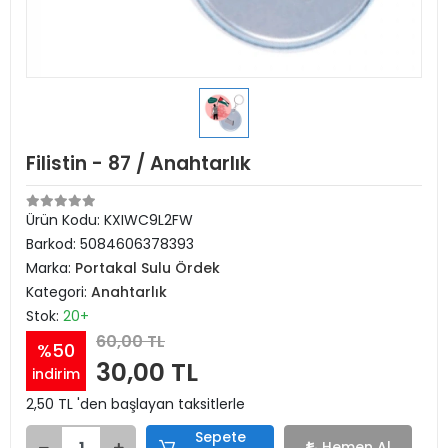
Filistin - 87 / Anahtarlık
Ürün Kodu:
KXIWC9L2FW
Barkod:
5084606378393
Marka:
Portakal Sulu Ördek
Kategori:
Anahtarlık
Stok:
20+
60,00 TL
%50
30,00 TL
indirim
2,50 TL 'den başlayan taksitlerle
Sepete
Hemen Al