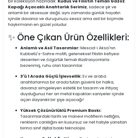
bir koleksiyon hazırladık.
Kudüs ve Filistin Temalı Gazoz
Kapağı Açacaklı Anahtarlık Serimiz
, sadece şık ve
anlamlı bir aksesuar değil; aynı zamanda günlük hayatın
içinde davanızı ve duruşunuzu sessiz ama asil bir biçimde
haykırmanın en güzel yoludur.
✨ Öne Çıkan Ürün Özellikleri:
Anlamlı ve Asil Tasarımlar:
Mescid-i Aksa'nın
Kubbetü's-Sahre motifi, geleneksel Filistin kefiyesi
desenleri ve özgürlük temalı illüstrasyonlarla
bezenmiş, ruhu olan tasarımlar.
3'ü 1 Arada Güçlü İşlevsellik:
Ev ve araba
anahtarlarınızı bir arada tutan güvenli bir halka,
davanızı simgeleyen estetik bir tasarım ve ihtiyaç
duyduğunuz her an metal kapakları saniyeler içinde
açan dayanıklı bir şişe açacağı!
Yüksek Çözünürlüklü Premium Baskı:
Tasarımlardaki tarihi ve manevi motiflerin netliğini,
renklerin canlılığını en kusursuz ve net haliyle yansıtan
birinci sınıf dijital baskı teknolojisi.