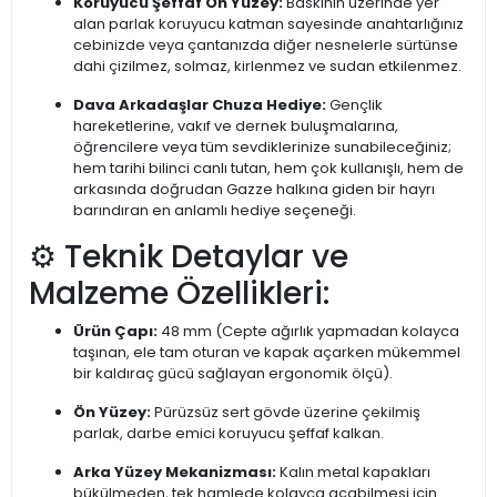
Koruyucu Şeffaf Ön Yüzey:
Baskının üzerinde yer
alan parlak koruyucu katman sayesinde anahtarlığınız
cebinizde veya çantanızda diğer nesnelerle sürtünse
dahi çizilmez, solmaz, kirlenmez ve sudan etkilenmez.
Dava Arkadaşlar Chuza Hediye:
Gençlik
hareketlerine, vakıf ve dernek buluşmalarına,
öğrencilere veya tüm sevdiklerinize sunabileceğiniz;
hem tarihi bilinci canlı tutan, hem çok kullanışlı, hem de
arkasında doğrudan Gazze halkına giden bir hayrı
barındıran en anlamlı hediye seçeneği.
⚙️ Teknik Detaylar ve
Malzeme Özellikleri:
Ürün Çapı:
48 mm (Cepte ağırlık yapmadan kolayca
taşınan, ele tam oturan ve kapak açarken mükemmel
bir kaldıraç gücü sağlayan ergonomik ölçü).
Ön Yüzey:
Pürüzsüz sert gövde üzerine çekilmiş
parlak, darbe emici koruyucu şeffaf kalkan.
Arka Yüzey Mekanizması:
Kalın metal kapakları
bükülmeden, tek hamlede kolayca açabilmesi için