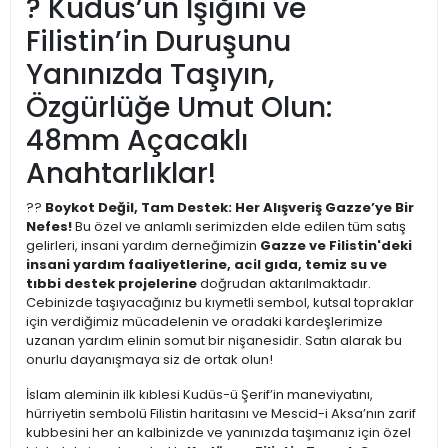
? Kudüs’ün Işığını ve
Filistin’in Duruşunu
Yanınızda Taşıyın,
Özgürlüğe Umut Olun:
48mm Açacaklı
Anahtarlıklar!
??
Boykot Değil, Tam Destek: Her Alışveriş Gazze’ye Bir
Nefes!
Bu özel ve anlamlı serimizden elde edilen tüm satış
gelirleri, insani yardım derneğimizin
Gazze ve Filistin'deki
insani yardım faaliyetlerine, acil gıda, temiz su ve
tıbbi destek projelerine
doğrudan aktarılmaktadır.
Cebinizde taşıyacağınız bu kıymetli sembol, kutsal topraklar
için verdiğimiz mücadelenin ve oradaki kardeşlerimize
uzanan yardım elinin somut bir nişanesidir. Satın alarak bu
onurlu dayanışmaya siz de ortak olun!
İslam aleminin ilk kıblesi Kudüs-ü Şerif’in maneviyatını,
hürriyetin sembolü Filistin haritasını ve Mescid-i Aksa’nın zarif
kubbesini her an kalbinizde ve yanınızda taşımanız için özel