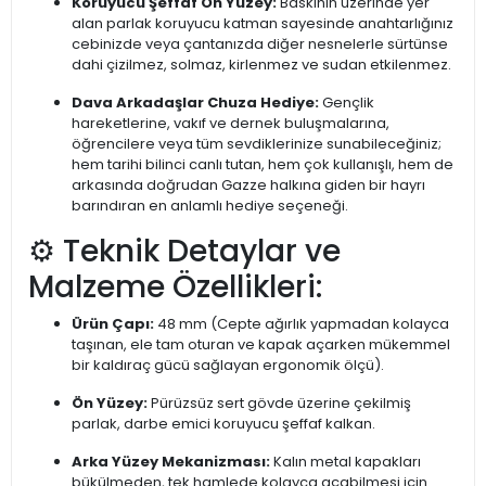
Koruyucu Şeffaf Ön Yüzey:
Baskının üzerinde yer
alan parlak koruyucu katman sayesinde anahtarlığınız
cebinizde veya çantanızda diğer nesnelerle sürtünse
dahi çizilmez, solmaz, kirlenmez ve sudan etkilenmez.
Dava Arkadaşlar Chuza Hediye:
Gençlik
hareketlerine, vakıf ve dernek buluşmalarına,
öğrencilere veya tüm sevdiklerinize sunabileceğiniz;
hem tarihi bilinci canlı tutan, hem çok kullanışlı, hem de
arkasında doğrudan Gazze halkına giden bir hayrı
barındıran en anlamlı hediye seçeneği.
⚙️ Teknik Detaylar ve
Malzeme Özellikleri:
Ürün Çapı:
48 mm (Cepte ağırlık yapmadan kolayca
taşınan, ele tam oturan ve kapak açarken mükemmel
bir kaldıraç gücü sağlayan ergonomik ölçü).
Ön Yüzey:
Pürüzsüz sert gövde üzerine çekilmiş
parlak, darbe emici koruyucu şeffaf kalkan.
Arka Yüzey Mekanizması:
Kalın metal kapakları
bükülmeden, tek hamlede kolayca açabilmesi için