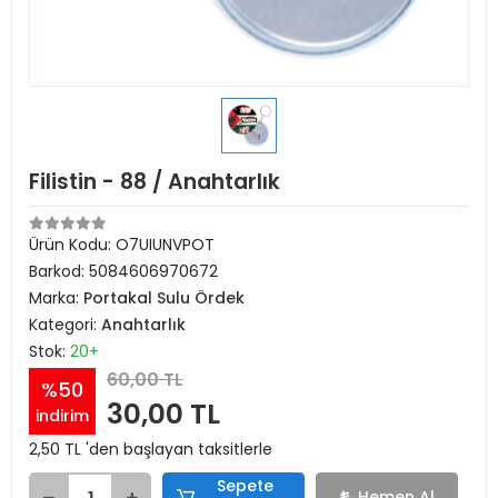
Filistin - 88 / Anahtarlık
Ürün Kodu:
O7UIUNVPOT
Barkod:
5084606970672
Marka:
Portakal Sulu Ördek
Kategori:
Anahtarlık
Stok:
20+
60,00 TL
%50
30,00 TL
indirim
2,50 TL 'den başlayan taksitlerle
Sepete
Hemen Al