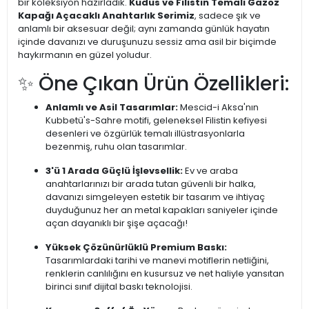
bir koleksiyon hazırladık.
Kudüs ve Filistin Temalı Gazoz
Kapağı Açacaklı Anahtarlık Serimiz
, sadece şık ve
anlamlı bir aksesuar değil; aynı zamanda günlük hayatın
içinde davanızı ve duruşunuzu sessiz ama asil bir biçimde
haykırmanın en güzel yoludur.
✨ Öne Çıkan Ürün Özellikleri:
Anlamlı ve Asil Tasarımlar:
Mescid-i Aksa'nın
Kubbetü's-Sahre motifi, geleneksel Filistin kefiyesi
desenleri ve özgürlük temalı illüstrasyonlarla
bezenmiş, ruhu olan tasarımlar.
3'ü 1 Arada Güçlü İşlevsellik:
Ev ve araba
anahtarlarınızı bir arada tutan güvenli bir halka,
davanızı simgeleyen estetik bir tasarım ve ihtiyaç
duyduğunuz her an metal kapakları saniyeler içinde
açan dayanıklı bir şişe açacağı!
Yüksek Çözünürlüklü Premium Baskı:
Tasarımlardaki tarihi ve manevi motiflerin netliğini,
renklerin canlılığını en kusursuz ve net haliyle yansıtan
birinci sınıf dijital baskı teknolojisi.