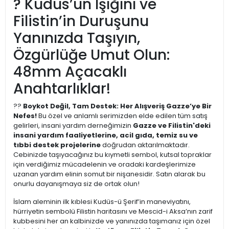
? Kudüs’ün Işığını ve
Filistin’in Duruşunu
Yanınızda Taşıyın,
Özgürlüğe Umut Olun:
48mm Açacaklı
Anahtarlıklar!
??
Boykot Değil, Tam Destek: Her Alışveriş Gazze’ye Bir
Nefes!
Bu özel ve anlamlı serimizden elde edilen tüm satış
gelirleri, insani yardım derneğimizin
Gazze ve Filistin'deki
insani yardım faaliyetlerine, acil gıda, temiz su ve
tıbbi destek projelerine
doğrudan aktarılmaktadır.
Cebinizde taşıyacağınız bu kıymetli sembol, kutsal topraklar
için verdiğimiz mücadelenin ve oradaki kardeşlerimize
uzanan yardım elinin somut bir nişanesidir. Satın alarak bu
onurlu dayanışmaya siz de ortak olun!
İslam aleminin ilk kıblesi Kudüs-ü Şerif’in maneviyatını,
hürriyetin sembolü Filistin haritasını ve Mescid-i Aksa’nın zarif
kubbesini her an kalbinizde ve yanınızda taşımanız için özel