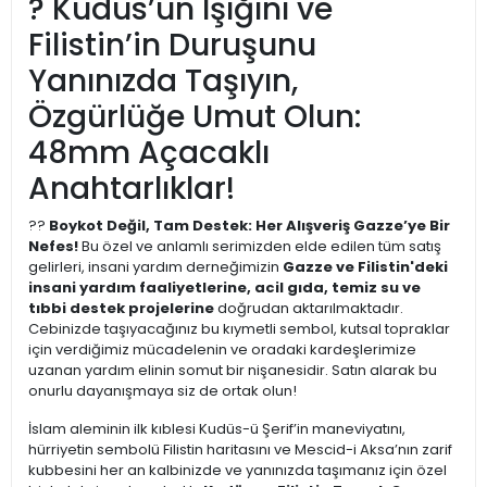
? Kudüs’ün Işığını ve
Filistin’in Duruşunu
Yanınızda Taşıyın,
Özgürlüğe Umut Olun:
48mm Açacaklı
Anahtarlıklar!
??
Boykot Değil, Tam Destek: Her Alışveriş Gazze’ye Bir
Nefes!
Bu özel ve anlamlı serimizden elde edilen tüm satış
gelirleri, insani yardım derneğimizin
Gazze ve Filistin'deki
insani yardım faaliyetlerine, acil gıda, temiz su ve
tıbbi destek projelerine
doğrudan aktarılmaktadır.
Cebinizde taşıyacağınız bu kıymetli sembol, kutsal topraklar
için verdiğimiz mücadelenin ve oradaki kardeşlerimize
uzanan yardım elinin somut bir nişanesidir. Satın alarak bu
onurlu dayanışmaya siz de ortak olun!
İslam aleminin ilk kıblesi Kudüs-ü Şerif’in maneviyatını,
hürriyetin sembolü Filistin haritasını ve Mescid-i Aksa’nın zarif
kubbesini her an kalbinizde ve yanınızda taşımanız için özel