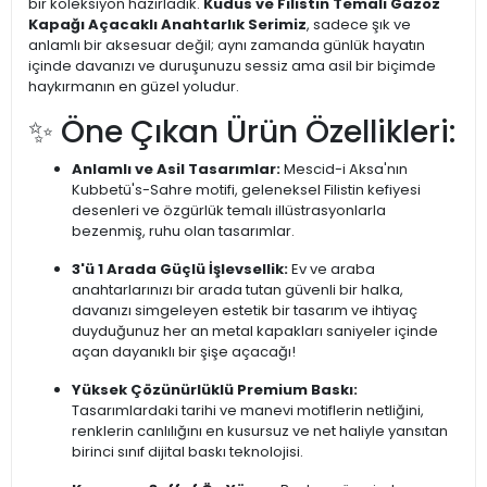
bir koleksiyon hazırladık.
Kudüs ve Filistin Temalı Gazoz
Kapağı Açacaklı Anahtarlık Serimiz
, sadece şık ve
anlamlı bir aksesuar değil; aynı zamanda günlük hayatın
içinde davanızı ve duruşunuzu sessiz ama asil bir biçimde
haykırmanın en güzel yoludur.
✨ Öne Çıkan Ürün Özellikleri:
Anlamlı ve Asil Tasarımlar:
Mescid-i Aksa'nın
Kubbetü's-Sahre motifi, geleneksel Filistin kefiyesi
desenleri ve özgürlük temalı illüstrasyonlarla
bezenmiş, ruhu olan tasarımlar.
3'ü 1 Arada Güçlü İşlevsellik:
Ev ve araba
anahtarlarınızı bir arada tutan güvenli bir halka,
davanızı simgeleyen estetik bir tasarım ve ihtiyaç
duyduğunuz her an metal kapakları saniyeler içinde
açan dayanıklı bir şişe açacağı!
Yüksek Çözünürlüklü Premium Baskı:
Tasarımlardaki tarihi ve manevi motiflerin netliğini,
renklerin canlılığını en kusursuz ve net haliyle yansıtan
birinci sınıf dijital baskı teknolojisi.