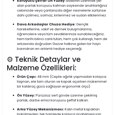
Koruyucu Şeffaf Ön Yüzey:
Baskının üzerinde yer
alan parlak koruyucu katman sayesinde anahtarlığınız
cebinizde veya çantanızda diğer nesnelerle sürtünse
dahi çizilmez, solmaz, kirlenmez ve sudan etkilenmez.
Dava Arkadaşlar Chuza Hediye:
Gençlik
hareketlerine, vakıf ve dernek buluşmalarına,
öğrencilere veya tüm sevdiklerinize sunabileceğiniz;
hem tarihi bilinci canlı tutan, hem çok kullanışlı, hem de
arkasında doğrudan Gazze halkına giden bir hayrı
barındıran en anlamlı hediye seçeneği.
⚙️ Teknik Detaylar ve
Malzeme Özellikleri:
Ürün Çapı:
48 mm (Cepte ağırlık yapmadan kolayca
taşınan, ele tam oturan ve kapak açarken mükemmel
bir kaldıraç gücü sağlayan ergonomik ölçü).
Ön Yüzey:
Pürüzsüz sert gövde üzerine çekilmiş
parlak, darbe emici koruyucu şeffaf kalkan.
Arka Yüzey Mekanizması:
Kalın metal kapakları
bükülmeden, tek hamlede kolayca açabilmesi için