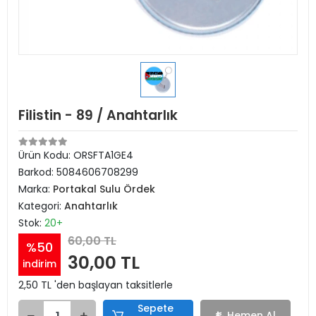
Filistin - 89 / Anahtarlık
Ürün Kodu:
ORSFTA1GE4
Barkod:
5084606708299
Marka:
Portakal Sulu Ördek
Kategori:
Anahtarlık
Stok:
20+
60,00 TL
%50
30,00 TL
indirim
2,50 TL 'den başlayan taksitlerle
Sepete
Hemen Al