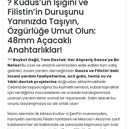
? Kudüs’ün Işığını ve
Filistin’in Duruşunu
Yanınızda Taşıyın,
Özgürlüğe Umut Olun:
48mm Açacaklı
Anahtarlıklar!
??
Boykot Değil, Tam Destek: Her Alışveriş Gazze’ye Bir
Nefes!
Bu özel ve anlamlı serimizden elde edilen tüm satış
gelirleri, insani yardım derneğimizin
Gazze ve Filistin'deki
insani yardım faaliyetlerine, acil gıda, temiz su ve
tıbbi destek projelerine
doğrudan aktarılmaktadır.
Cebinizde taşıyacağınız bu kıymetli sembol, kutsal topraklar
için verdiğimiz mücadelenin ve oradaki kardeşlerimize
uzanan yardım elinin somut bir nişanesidir. Satın alarak bu
onurlu dayanışmaya siz de ortak olun!
İslam aleminin ilk kıblesi Kudüs-ü Şerif’in maneviyatını,
hürriyetin sembolü Filistin haritasını ve Mescid-i Aksa’nın zarif
kubbesini her an kalbinizde ve yanınızda taşımanız için özel