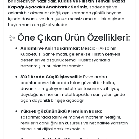
bir koleksiyon hazırladık.
Kudüs ve Filistin Temalı Gazoz
Kapağı Açacaklı Anahtarlık Serimiz
, sadece şık ve
anlamlı bir aksesuar değil; aynı zamanda günlük hayatın
içinde davanızı ve duruşunuzu sessiz ama asil bir biçimde
haykırmanın en güzel yoludur.
✨ Öne Çıkan Ürün Özellikleri:
Anlamlı ve Asil Tasarımlar:
Mescid-i Aksa'nın
Kubbetü's-Sahre motifi, geleneksel Filistin kefiyesi
desenleri ve özgürlük temalı illüstrasyonlarla
bezenmiş, ruhu olan tasarımlar.
3'ü 1 Arada Güçlü İşlevsellik:
Ev ve araba
anahtarlarınızı bir arada tutan güvenli bir halka,
davanızı simgeleyen estetik bir tasarım ve ihtiyaç
duyduğunuz her an metal kapakları saniyeler içinde
açan dayanıklı bir şişe açacağı!
Yüksek Çözünürlüklü Premium Baskı:
Tasarımlardaki tarihi ve manevi motiflerin netliğini,
renklerin canlılığını en kusursuz ve net haliyle yansıtan
birinci sınıf dijital baskı teknolojisi.