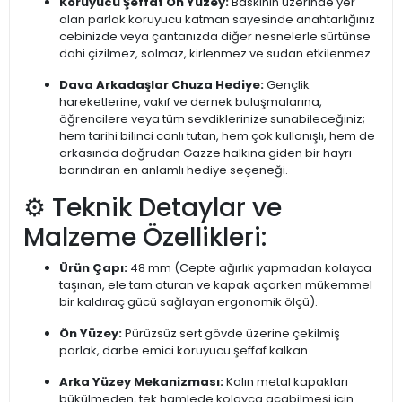
Koruyucu Şeffaf Ön Yüzey:
Baskının üzerinde yer
alan parlak koruyucu katman sayesinde anahtarlığınız
cebinizde veya çantanızda diğer nesnelerle sürtünse
dahi çizilmez, solmaz, kirlenmez ve sudan etkilenmez.
Dava Arkadaşlar Chuza Hediye:
Gençlik
hareketlerine, vakıf ve dernek buluşmalarına,
öğrencilere veya tüm sevdiklerinize sunabileceğiniz;
hem tarihi bilinci canlı tutan, hem çok kullanışlı, hem de
arkasında doğrudan Gazze halkına giden bir hayrı
barındıran en anlamlı hediye seçeneği.
⚙️ Teknik Detaylar ve
Malzeme Özellikleri:
Ürün Çapı:
48 mm (Cepte ağırlık yapmadan kolayca
taşınan, ele tam oturan ve kapak açarken mükemmel
bir kaldıraç gücü sağlayan ergonomik ölçü).
Ön Yüzey:
Pürüzsüz sert gövde üzerine çekilmiş
parlak, darbe emici koruyucu şeffaf kalkan.
Arka Yüzey Mekanizması:
Kalın metal kapakları
bükülmeden, tek hamlede kolayca açabilmesi için