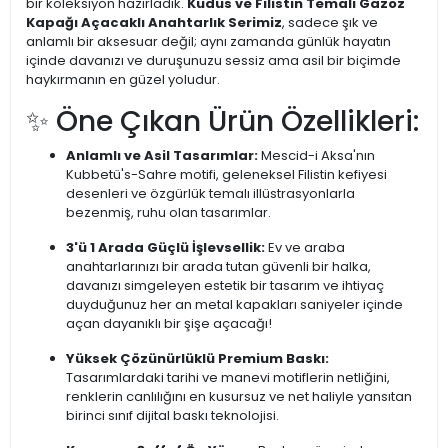
bir koleksiyon hazırladık.
Kudüs ve Filistin Temalı Gazoz
Kapağı Açacaklı Anahtarlık Serimiz
, sadece şık ve
anlamlı bir aksesuar değil; aynı zamanda günlük hayatın
içinde davanızı ve duruşunuzu sessiz ama asil bir biçimde
haykırmanın en güzel yoludur.
✨ Öne Çıkan Ürün Özellikleri:
Anlamlı ve Asil Tasarımlar:
Mescid-i Aksa'nın
Kubbetü's-Sahre motifi, geleneksel Filistin kefiyesi
desenleri ve özgürlük temalı illüstrasyonlarla
bezenmiş, ruhu olan tasarımlar.
3'ü 1 Arada Güçlü İşlevsellik:
Ev ve araba
anahtarlarınızı bir arada tutan güvenli bir halka,
davanızı simgeleyen estetik bir tasarım ve ihtiyaç
duyduğunuz her an metal kapakları saniyeler içinde
açan dayanıklı bir şişe açacağı!
Yüksek Çözünürlüklü Premium Baskı:
Tasarımlardaki tarihi ve manevi motiflerin netliğini,
renklerin canlılığını en kusursuz ve net haliyle yansıtan
birinci sınıf dijital baskı teknolojisi.