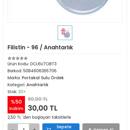
Filistin - 96 / Anahtarlık
Ürün Kodu:
DCL6U7OBT3
Barkod:
5084606365706
Marka:
Portakal Sulu Ördek
Kategori:
Anahtarlık
Stok:
20+
60,00 TL
%50
30,00 TL
indirim
2,50 TL 'den başlayan taksitlerle
Sepete
Hemen Al