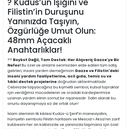
? Kudüs’ün Işığını ve
Filistin’in Duruşunu
Yanınızda Taşıyın,
Özgürlüğe Umut Olun:
48mm Açacaklı
Anahtarlıklar!
??
Boykot Değil, Tam Destek: Her Alışveriş Gazze’ye Bir
Nefes!
Bu özel ve anlamlı serimizden elde edilen tüm satış
gelirleri, insani yardım derneğimizin
Gazze ve Filistin'deki
insani yardım faaliyetlerine, acil gıda, temiz su ve
tıbbi destek projelerine
doğrudan aktarılmaktadır.
Cebinizde taşıyacağınız bu kıymetli sembol, kutsal topraklar
için verdiğimiz mücadelenin ve oradaki kardeşlerimize
uzanan yardım elinin somut bir nişanesidir. Satın alarak bu
onurlu dayanışmaya siz de ortak olun!
İslam aleminin ilk kıblesi Kudüs-ü Şerif’in maneviyatını,
hürriyetin sembolü Filistin haritasını ve Mescid-i Aksa’nın zarif
kubbesini her an kalbinizde ve yanınızda taşımanız için özel