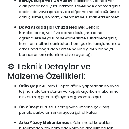
Koruyucu Şeffaf Ön Yüzey:
Baskının üzerinde yer
alan parlak koruyucu katman sayesinde anahtarlığınız
cebinizde veya çantanızda diğer nesnelerle sürtünse
dahi çizilmez, solmaz, kirlenmez ve sudan etkilenmez.
Dava Arkadaşlar Chuza Hediye:
Gençlik
hareketlerine, vakıf ve dernek buluşmalarına,
öğrencilere veya tüm sevdiklerinize sunabileceğiniz;
hem tarihi bilinci canlı tutan, hem çok kullanışlı, hem de
arkasında doğrudan Gazze halkına giden bir hayrı
barındıran en anlamlı hediye seçeneği.
⚙️ Teknik Detaylar ve
Malzeme Özellikleri:
Ürün Çapı:
48 mm (Cepte ağırlık yapmadan kolayca
taşınan, ele tam oturan ve kapak açarken mükemmel
bir kaldıraç gücü sağlayan ergonomik ölçü).
Ön Yüzey:
Pürüzsüz sert gövde üzerine çekilmiş
parlak, darbe emici koruyucu şeffaf kalkan.
Arka Yüzey Mekanizması:
Kalın metal kapakları
bükülmeden, tek hamlede kolayca açabilmesi için