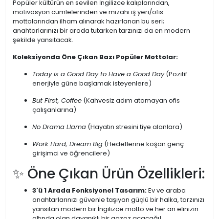
Popüler kültürün en sevilen İngilizce kalıplarından,
motivasyon cümlelerinden ve mizahi iş yeri/ofis
mottolarından ilham alınarak hazırlanan bu seri;
anahtarlarınızı bir arada tutarken tarzınızı da en modern
şekilde yansıtacak.
Koleksiyonda Öne Çıkan Bazı Popüler Mottolar:
Today is a Good Day to Have a Good Day
(Pozitif
enerjiyle güne başlamak isteyenlere)
But First, Coffee
(Kahvesiz adım atamayan ofis
çalışanlarına)
No Drama Llama
(Hayatın stresini tiye alanlara)
Work Hard, Dream Big
(Hedeflerine koşan genç
girişimci ve öğrencilere)
✨ Öne Çıkan Ürün Özellikleri:
3'ü 1 Arada Fonksiyonel Tasarım:
Ev ve araba
anahtarlarınızı güvenle taşıyan güçlü bir halka, tarzınızı
yansıtan modern bir İngilizce motto ve her an elinizin
altında olan dayanıklı bir gazoz açacağı!