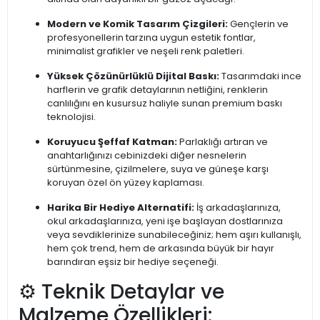
Modern ve Komik Tasarım Çizgileri:
Gençlerin ve
profesyonellerin tarzına uygun estetik fontlar,
minimalist grafikler ve neşeli renk paletleri.
Yüksek Çözünürlüklü Dijital Baskı:
Tasarımdaki ince
harflerin ve grafik detaylarının netliğini, renklerin
canlılığını en kusursuz haliyle sunan premium baskı
teknolojisi.
Koruyucu Şeffaf Katman:
Parlaklığı artıran ve
anahtarlığınızı cebinizdeki diğer nesnelerin
sürtünmesine, çizilmelere, suya ve güneşe karşı
koruyan özel ön yüzey kaplaması.
Harika Bir Hediye Alternatifi:
İş arkadaşlarınıza,
okul arkadaşlarınıza, yeni işe başlayan dostlarınıza
veya sevdiklerinize sunabileceğiniz; hem aşırı kullanışlı,
hem çok trend, hem de arkasında büyük bir hayır
barındıran eşsiz bir hediye seçeneği.
⚙️ Teknik Detaylar ve
Malzeme Özellikleri: