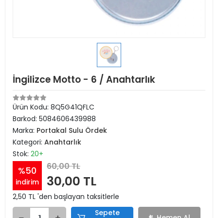
İngilizce Motto - 6 / Anahtarlık
Ürün Kodu:
8Q5G41QFLC
Barkod:
5084606439988
Marka:
Portakal Sulu Ördek
Kategori:
Anahtarlık
Stok:
20+
60,00 TL
%50
30,00 TL
indirim
2,50 TL 'den başlayan taksitlerle
Sepete
Hemen Al