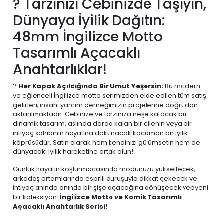
? Tarzınızı Cebinizde Taşıyın,
Dünyaya İyilik Dağıtın:
48mm İngilizce Motto
Tasarımlı Açacaklı
Anahtarlıklar!
?
Her Kapak Açıldığında Bir Umut Yeşersin:
Bu modern
ve eğlenceli İngilizce motto serimizden elde edilen tüm satış
gelirleri, insani yardım derneğimizin projelerine doğrudan
aktarılmaktadır. Cebinize ve tarzınıza neşe katacak bu
dinamik tasarım, aslında darda kalan bir ailenin veya bir
ihtiyaç sahibinin hayatına dokunacak kocaman bir iyilik
köprüsüdür. Satın alarak hem kendinizi gülümsetin hem de
dünyadaki iyilik hareketine ortak olun!
Günlük hayatın koşturmacasında modunuzu yükseltecek,
arkadaş ortamlarında esprili duruşuyla dikkat çekecek ve
ihtiyaç anında anında bir şişe açacağına dönüşecek yepyeni
bir koleksiyon:
İngilizce Motto ve Komik Tasarımlı
Açacaklı Anahtarlık Serisi!