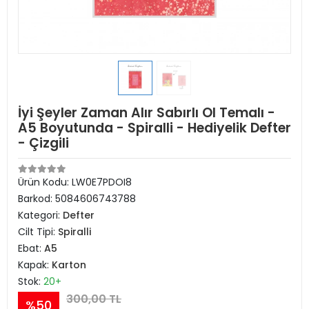
İyi Şeyler Zaman Alır Sabırlı Ol Temalı -
A5 Boyutunda - Spiralli - Hediyelik Defter
- Çizgili
Ürün Kodu:
LW0E7PDOI8
Barkod:
5084606743788
Kategori:
Defter
Cilt Tipi:
Spiralli
Ebat:
A5
Kapak:
Karton
Stok:
20+
300,00 TL
%50