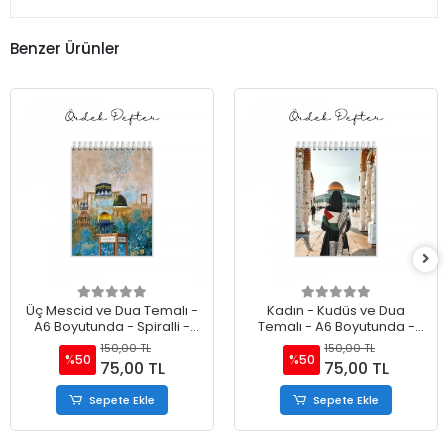
Benzer Ürünler
Üç Mescid ve Dua Temalı -
Kadın - Kudüs ve Dua
A6 Boyutunda - Spiralli -
Temalı - A6 Boyutunda -
Hediyelik Defter - Çizgili
Spiralli - Hediyelik Defter -
150,00 TL
150,00 TL
Çizgili
%50
%50
75,00 TL
75,00 TL
Sepete Ekle
Sepete Ekle