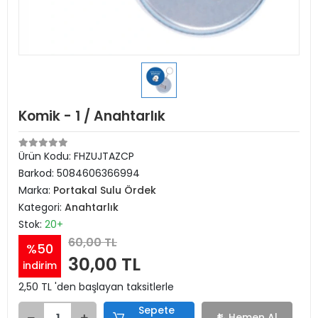
Komik - 1 / Anahtarlık
Ürün Kodu:
FHZUJTAZCP
Barkod:
5084606366994
Marka:
Portakal Sulu Ördek
Kategori:
Anahtarlık
Stok:
20+
60,00 TL
%50
30,00 TL
indirim
2,50 TL 'den başlayan taksitlerle
Sepete
Hemen Al