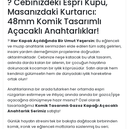
? Cebinizdeki Espri Küpü,
Masanızdaki Kurtarıcı:
48mm Komik Tasarımlı
Açacaklı Anahtarlıklar!
?
Her Kapak Açıldığında Bir Umut Yeşersin:
Bu eğlenceli
ve muzip anahtarlık serimizden elde edilen tüm satış gelirleri,
insani yardım derneğimizin projelerine doğrudan
aktarılmaktadır. Cebinize neşe katacak bu ufak tasarım,
aslında darda kalan bir ailenin, bir çocuğun hayatına
dokunacak kocaman bir iyilik köprüsüdür. Satın alarak hem
kendinizi gülümsetin hem de dünyadaki iyilik hareketine
ortak olun!
Anahtarlarınızı bir arada tutarken her ortamda espri
rüzgarları estirmeye ve ihtiyaç anında anında bir gazoz/şişe
açacağına dönüşmeye hazır mısınız? Özel olarak
tasarladığımız
Komik Tasarımlı Gazoz Kapağı Açacaklı
Anahtarlık Serimiz
satışta!
Günlük hayatın stresini tek bir bakışta dağıtacak birbirinden
komik, ironik ve eğlenceli mottolarla süslenmiş bu seri;