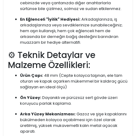
cebinizde veya çantanızda diğer anahtarlarla
sürtünse bile çizilmez, solmaz ve sudan etkilenmez.
En Eğlenceli "İyilik" Hediyesi:
Arkadaşlarınıza, iş
arkadaşlarınıza veya sevdiklerinize sunabileceğiniz;
hem aşırı kullanışlı, hem çok eğlenceli hem de
arkasında bir derneğin bağış desteğini barındıran
muazzam bir hediye alternatifi.
⚙️ Teknik Detaylar ve
Malzeme Özellikleri:
Ürün Çapı:
48 mm (Cepte kolayca taşınan, ele tam
oturan ve kapak açarken mükemmel bir kaldıraç gücü
sağlayan en ideal ölçü)
Ön Yüzey:
Dayanıklı ve pürüzsüz sert gövde üzeri
koruyucu parlak kaplama.
Arka Yüzey Mekanizması:
Gazoz ve şişe kapaklarını
bükülmeden kolayca açabilmesi için özel olarak
üretilmiş, yüksek mukavemetli kalın metal açacak
aparatı.