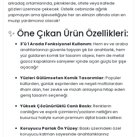
arkadaş ortamlarında, pikniklerde, ofiste veya kafede
gözleri üzerinize çekecek. Üstelik cebinizde ağırlık
yapmayan ama işlevselliğiyle her an elinizin altında olan en
muzip yardımcınız olacak!
✨ Öne Çıkan Ürün Özellikleri:
3'ü 1 Arada Fonksiyonel Kullanım:
Hem ev ve araba
anahtarlarınızı güvenle taşıyan şık bir anahtarlık, hem
yüz güldüren komik bir tasarım objesi, hem de metal
gazoz kapaklarını saniyeler içinde açan güçlü bir şişe
açacağı!
Yüzleri Gülümseten Komik Tasarımlar:
Popüler
kültürden, günlük esprilerden ve neşeli mottolardan
ilham alan, her zevke ve mizah anlayışına hitap eden
geniş tasarım seçeneği.
Yüksek Çözünürlüklü Canlı Baskı:
Renklerin
canlılığını ve esprili çizimlerin/yazıların netliğini en
kusursuz haliyle sunan premium dijital baskı kalitesi.
Koruyucu Parlak Ön Yüzey:
Baskı üzerindeki özel
koruyucu katman sayesinde anahtarlıklarınız