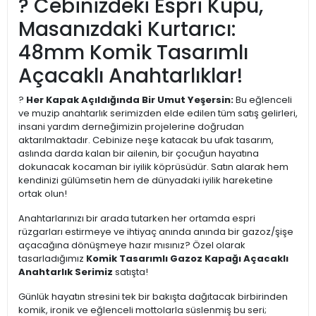
? Cebinizdeki Espri Küpü,
Masanızdaki Kurtarıcı:
48mm Komik Tasarımlı
Açacaklı Anahtarlıklar!
?
Her Kapak Açıldığında Bir Umut Yeşersin:
Bu eğlenceli
ve muzip anahtarlık serimizden elde edilen tüm satış gelirleri,
insani yardım derneğimizin projelerine doğrudan
aktarılmaktadır. Cebinize neşe katacak bu ufak tasarım,
aslında darda kalan bir ailenin, bir çocuğun hayatına
dokunacak kocaman bir iyilik köprüsüdür. Satın alarak hem
kendinizi gülümsetin hem de dünyadaki iyilik hareketine
ortak olun!
Anahtarlarınızı bir arada tutarken her ortamda espri
rüzgarları estirmeye ve ihtiyaç anında anında bir gazoz/şişe
açacağına dönüşmeye hazır mısınız? Özel olarak
tasarladığımız
Komik Tasarımlı Gazoz Kapağı Açacaklı
Anahtarlık Serimiz
satışta!
Günlük hayatın stresini tek bir bakışta dağıtacak birbirinden
komik, ironik ve eğlenceli mottolarla süslenmiş bu seri;