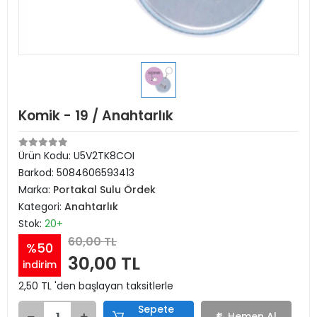
Komik - 19 / Anahtarlık
Ürün Kodu:
U5V2TK8COI
Barkod:
5084606593413
Marka:
Portakal Sulu Ördek
Kategori:
Anahtarlık
Stok:
20+
60,00 TL
%50
30,00 TL
indirim
2,50 TL 'den başlayan taksitlerle
Sepete
Hemen Al