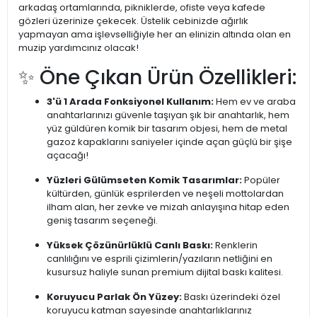
arkadaş ortamlarında, pikniklerde, ofiste veya kafede
gözleri üzerinize çekecek. Üstelik cebinizde ağırlık
yapmayan ama işlevselliğiyle her an elinizin altında olan en
muzip yardımcınız olacak!
✨ Öne Çıkan Ürün Özellikleri:
3'ü 1 Arada Fonksiyonel Kullanım:
Hem ev ve araba
anahtarlarınızı güvenle taşıyan şık bir anahtarlık, hem
yüz güldüren komik bir tasarım objesi, hem de metal
gazoz kapaklarını saniyeler içinde açan güçlü bir şişe
açacağı!
Yüzleri Gülümseten Komik Tasarımlar:
Popüler
kültürden, günlük esprilerden ve neşeli mottolardan
ilham alan, her zevke ve mizah anlayışına hitap eden
geniş tasarım seçeneği.
Yüksek Çözünürlüklü Canlı Baskı:
Renklerin
canlılığını ve esprili çizimlerin/yazıların netliğini en
kusursuz haliyle sunan premium dijital baskı kalitesi.
Koruyucu Parlak Ön Yüzey:
Baskı üzerindeki özel
koruyucu katman sayesinde anahtarlıklarınız