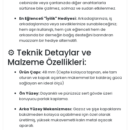
cebinizde veya çantanızda diğer anahtarlarla
sürtünse bile çizilmez, solmaz ve sudan etkilenmez.
En Eğlenceli "İyilik" Hediyesi:
Arkadaşlarınıza, iş
arkadaşlarınıza veya sevdiklerinize sunabileceğiniz;
hem aşırı kullanışlı, hem çok eğlenceli hem de
arkasında bir derneğin bağış desteğini barındıran
muazzam bir hediye alternatifi.
⚙️ Teknik Detaylar ve
Malzeme Özellikleri:
Ürün Çapı:
48 mm (Cepte kolayca taşınan, ele tam
oturan ve kapak açarken mükemmel bir kaldıraç gücü
sağlayan en ideal ölçü)
Ön Yüzey:
Dayanıklı ve pürüzsüz sert gövde üzeri
koruyucu parlak kaplama.
Arka Yüzey Mekanizması:
Gazoz ve şişe kapaklarını
bükülmeden kolayca açabilmesi için özel olarak
üretilmiş, yüksek mukavemetli kalın metal açacak
aparatı.