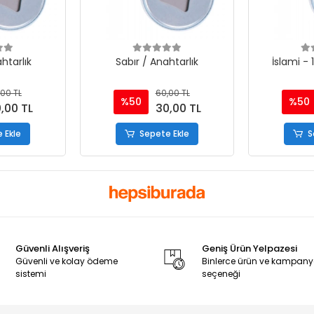
htarlık
Sabır / Anahtarlık
İslami - 
00 TL
60,00 TL
%50
%50
,00 TL
30,00 TL
 Ekle
Sepete Ekle
S
Güvenli Alışveriş
Geniş Ürün Yelpazesi
Güvenli ve kolay ödeme
Binlerce ürün ve kampan
sistemi
seçeneği