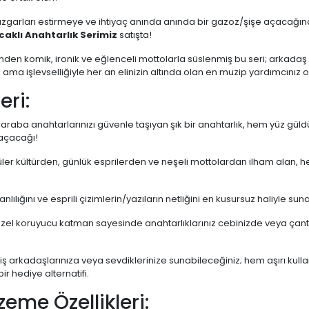
rüzgarları estirmeye ve ihtiyaç anında anında bir gazoz/şişe açacağı
aklı Anahtarlık Serimiz
satışta!
rinden komik, ironik ve eğlenceli mottolarla süslenmiş bu seri; arkadaş
ama işlevselliğiyle her an elinizin altında olan en muzip yardımcınız 
eri:
raba anahtarlarınızı güvenle taşıyan şık bir anahtarlık, hem yüz gül
 açacağı!
er kültürden, günlük esprilerden ve neşeli mottolardan ilham alan, h
nlılığını ve esprili çizimlerin/yazıların netliğini en kusursuz haliyle sun
zel koruyucu katman sayesinde anahtarlıklarınız cebinizde veya çanta
iş arkadaşlarınıza veya sevdiklerinize sunabileceğiniz; hem aşırı kull
 hediye alternatifi.
zeme Özellikleri: