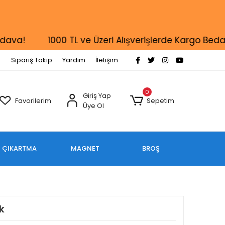
!
1000 TL ve Üzeri Alışverişlerde Kargo Bedava!
Sipariş Takip
Yardım
İletişim
0
Giriş Yap
Favorilerim
Sepetim
Üye Ol
ÇIKARTMA
MAGNET
BROŞ
k