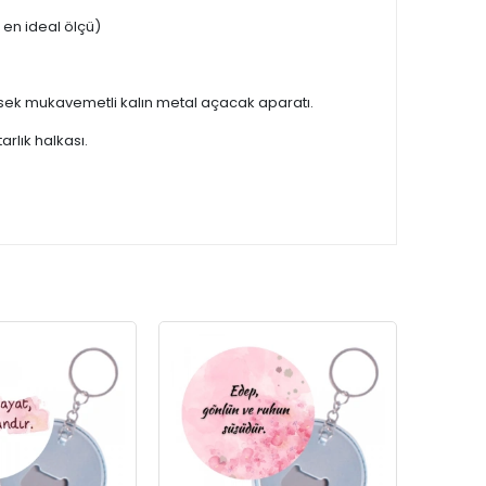
en ideal ölçü)
ksek mukavemetli kalın metal açacak aparatı.
rlık halkası.