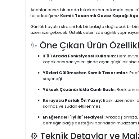
Anahtarlarınızı bir arada tutarken her ortamda espri 
tasarladığımız
Komik Tasarımlı Gazoz Kapağı Açac
Günlük hayatın stresini tek bir bakışta dağıtacak birbi
üzerinize çekecek. Üstelik cebinizde ağırlık yapmayan 
✨ Öne Çıkan Ürün Özellikl
3'ü 1 Arada Fonksiyonel Kullanım:
Hem ev ve a
kapaklarını saniyeler içinde açan güçlü bir şişe
Yüzleri Gülümseten Komik Tasarımlar:
Popül
seçeneği.
Yüksek Çözünürlüklü Canlı Baskı:
Renklerin ca
Koruyucu Parlak Ön Yüzey:
Baskı üzerindeki ö
solmaz ve sudan etkilenmez.
En Eğlenceli "İyilik" Hediyesi:
Arkadaşlarınıza, 
derneğin bağış desteğini barındıran muazzam bir
⚙️ Teknik Detaylar ve Mal