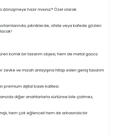
na dönüşmeye hazır mısınız? Özel olarak
 ortamlarında, pikniklerde, ofiste veya kafede gözleri
olacak!
düren komik bir tasarım objesi, hem de metal gazoz
er zevke ve mizah anlayışına hitap eden geniş tasarım
an premium dijital baskı kalitesi.
nızda diğer anahtarlarla sürtünse bile çizilmez,
anışlı, hem çok eğlenceli hem de arkasında bir