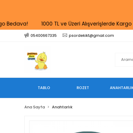
edava!
1000 TL ve Üzeri Alışverişlerde Kargo Bed
05400667335
psordekikt@gmail.com
TABLO
ROZET
ANAHTARLI
Ana Sayfa
Anahtarlık