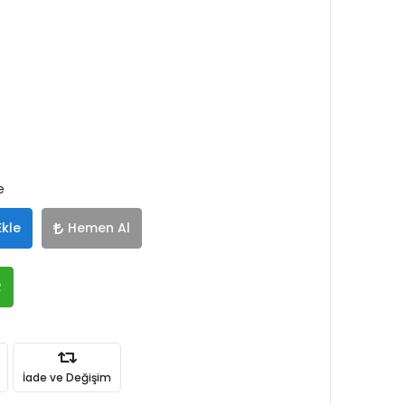
e
Ekle
Hemen Al
R
İade ve Değişim