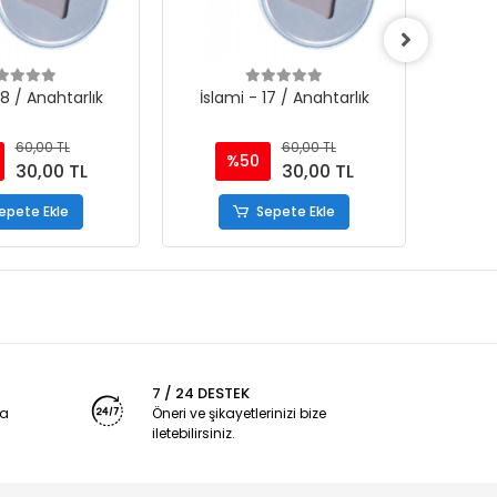
18 / Anahtarlık
İslami - 17 / Anahtarlık
İsla
60,00 TL
60,00 TL
%50
30,00 TL
30,00 TL
epete Ekle
Sepete Ekle
7 / 24 DESTEK
ya
Öneri ve şikayetlerinizi bize
iletebilirsiniz.