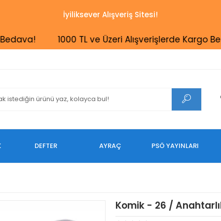
İyiliksever Alışveriş Sitesi!
ava!
1000 TL ve Üzeri Alışverişlerde Kargo Bedava
K
DEFTER
AYRAÇ
PSÖ YAYINLARI
Komik - 26 / Anahtarlı