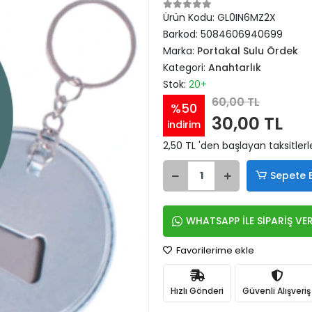
Ürün Kodu:
GL0IN6MZ2X
Barkod:
5084606940699
Marka:
Portakal Sulu Ördek
Kategori:
Anahtarlık
Stok:
20+
60,00 TL
%50
30,00 TL
indirim
2,50 TL 'den başlayan taksitlerl
Sepete 
WHATSAPP İLE SİPARİŞ VE
Favorilerime ekle
Hızlı Gönderi
Güvenli Alışveriş