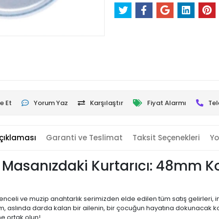
e Et
Yorum Yaz
Karşılaştır
Fiyat Alarmı
Tel
çıklaması
Garanti ve Teslimat
Taksit Seçenekleri
Yo
, Masanızdaki Kurtarıcı: 48mm K
enceli ve muzip anahtarlık serimizden elde edilen tüm satış gelirleri
m, aslında darda kalan bir ailenin, bir çocuğun hayatına dokunacak ko
e ortak olun!