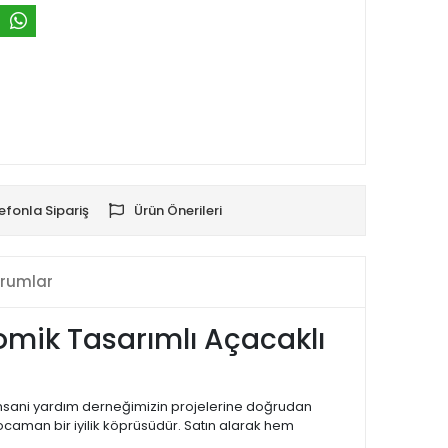
efonla Sipariş
Ürün Önerileri
rumlar
omik Tasarımlı Açacaklı
, insani yardım derneğimizin projelerine doğrudan
caman bir iyilik köprüsüdür. Satın alarak hem