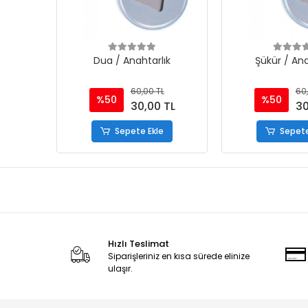
Dua / Anahtarlık
Şükür / Ana
60,00 TL
60,
%50
%50
30,00 TL
30
Sepete Ekle
Sepete
Hızlı Teslimat
Siparişleriniz en kısa sürede elinize
ulaşır.