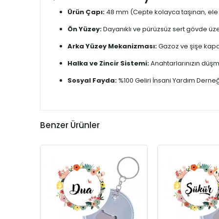
Ürün Çapı:
48 mm (Cepte kolayca taşınan, ele
Ön Yüzey:
Dayanıklı ve pürüzsüz sert gövde üz
Arka Yüzey Mekanizması:
Gazoz ve şişe kapak
Halka ve Zincir Sistemi:
Anahtarlarınızın düşm
Sosyal Fayda:
%100 Geliri İnsani Yardım Derne
Benzer Ürünler