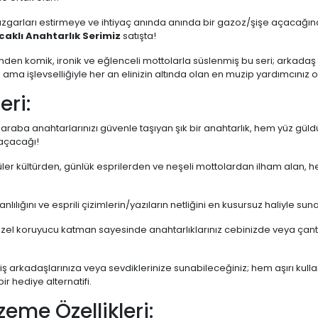
rüzgarları estirmeye ve ihtiyaç anında anında bir gazoz/şişe açacağı
aklı Anahtarlık Serimiz
satışta!
rinden komik, ironik ve eğlenceli mottolarla süslenmiş bu seri; arkadaş
ama işlevselliğiyle her an elinizin altında olan en muzip yardımcınız 
eri:
raba anahtarlarınızı güvenle taşıyan şık bir anahtarlık, hem yüz gül
 açacağı!
er kültürden, günlük esprilerden ve neşeli mottolardan ilham alan, h
nlılığını ve esprili çizimlerin/yazıların netliğini en kusursuz haliyle sun
zel koruyucu katman sayesinde anahtarlıklarınız cebinizde veya çanta
iş arkadaşlarınıza veya sevdiklerinize sunabileceğiniz; hem aşırı kull
 hediye alternatifi.
zeme Özellikleri: