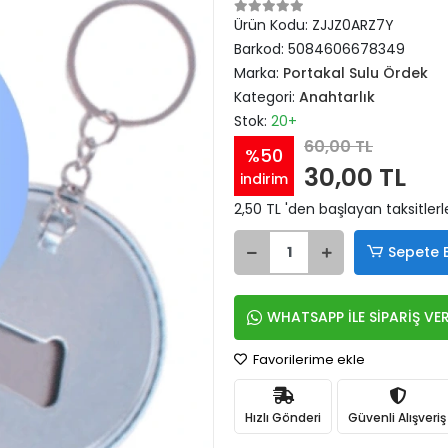
Ürün Kodu:
ZJJZ0ARZ7Y
Barkod:
5084606678349
Marka:
Portakal Sulu Ördek
Kategori:
Anahtarlık
Stok:
20+
60,00 TL
%50
30,00 TL
indirim
2,50 TL 'den başlayan taksitlerl
Sepete 
WHATSAPP İLE SİPARİŞ VE
Favorilerime ekle
Hızlı Gönderi
Güvenli Alışveriş