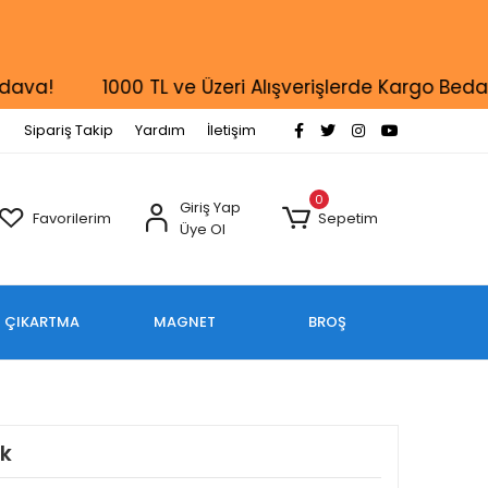
a!
1000 TL ve Üzeri Alışverişlerde Kargo Bedava!
Sipariş Takip
Yardım
İletişim
0
Giriş Yap
Favorilerim
Sepetim
Üye Ol
ÇIKARTMA
MAGNET
BROŞ
ık