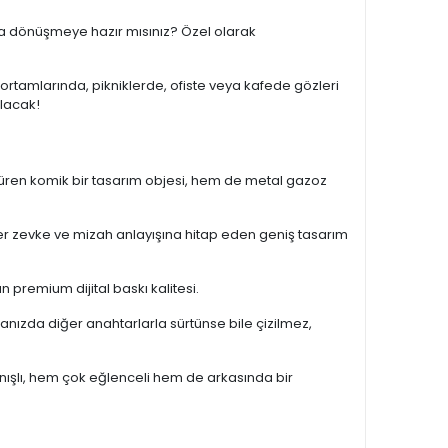
na dönüşmeye hazır mısınız? Özel olarak
 ortamlarında, pikniklerde, ofiste veya kafede gözleri
olacak!
düren komik bir tasarım objesi, hem de metal gazoz
er zevke ve mizah anlayışına hitap eden geniş tasarım
an premium dijital baskı kalitesi.
nızda diğer anahtarlarla sürtünse bile çizilmez,
anışlı, hem çok eğlenceli hem de arkasında bir