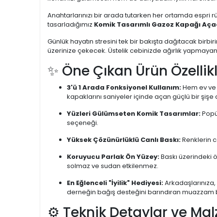
Anahtarlarınızı bir arada tutarken her ortamda espri 
tasarladığımız
Komik Tasarımlı Gazoz Kapağı Açac
Günlük hayatın stresini tek bir bakışta dağıtacak birbi
üzerinize çekecek. Üstelik cebinizde ağırlık yapmayan 
✨ Öne Çıkan Ürün Özellikl
3'ü 1 Arada Fonksiyonel Kullanım:
Hem ev ve a
kapaklarını saniyeler içinde açan güçlü bir şişe
Yüzleri Gülümseten Komik Tasarımlar:
Popül
seçeneği.
Yüksek Çözünürlüklü Canlı Baskı:
Renklerin ca
Koruyucu Parlak Ön Yüzey:
Baskı üzerindeki ö
solmaz ve sudan etkilenmez.
En Eğlenceli "İyilik" Hediyesi:
Arkadaşlarınıza, 
derneğin bağış desteğini barındıran muazzam bir
⚙️ Teknik Detaylar ve Mal