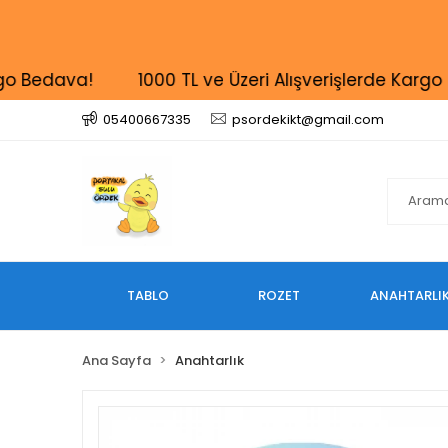
Bedava!
1000 TL ve Üzeri Alışverişlerde Kargo Be
05400667335
psordekikt@gmail.com
TABLO
ROZET
ANAHTARLI
Ana Sayfa
Anahtarlık