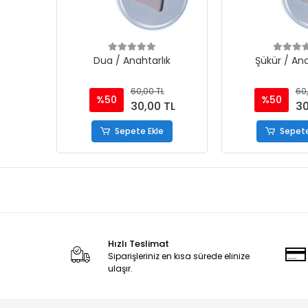
Dua / Anahtarlık
Şükür / Ana
60,00 TL
60,
%50
%50
30,00 TL
30
Sepete Ekle
Sepete
Hızlı Teslimat
Siparişleriniz en kısa sürede elinize
ulaşır.