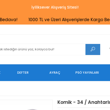
İyiliksever Alışveriş Sitesi!
dava!
1000 TL ve Üzeri Alışverişlerde Kargo Bedav
K
DEFTER
AYRAÇ
PSÖ YAYINLARI
Komik - 34 / Anahtarl