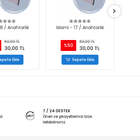
18 / Anahtarlık
İslami - 17 / Anahtarlık
İsla
60,00 TL
60,00 TL
%50
30,00 TL
30,00 TL
epete Ekle
Sepete Ekle
7 / 24 DESTEK
ya
Öneri ve şikayetlerinizi bize
iletebilirsiniz.