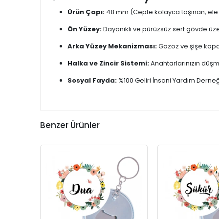
Ürün Çapı:
48 mm (Cepte kolayca taşınan, ele
Ön Yüzey:
Dayanıklı ve pürüzsüz sert gövde üz
Arka Yüzey Mekanizması:
Gazoz ve şişe kapak
Halka ve Zincir Sistemi:
Anahtarlarınızın düşm
Sosyal Fayda:
%100 Geliri İnsani Yardım Derne
Benzer Ürünler