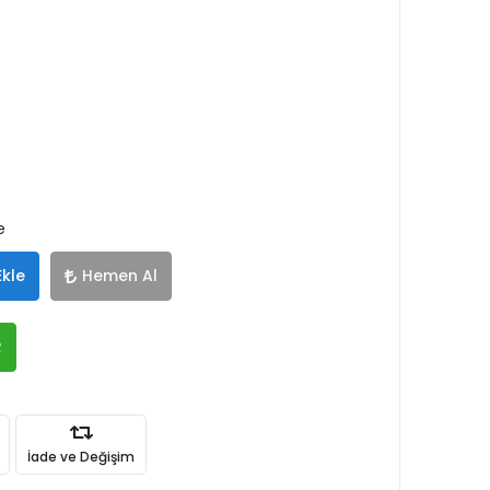
e
Ekle
Hemen Al
R
İade ve Değişim