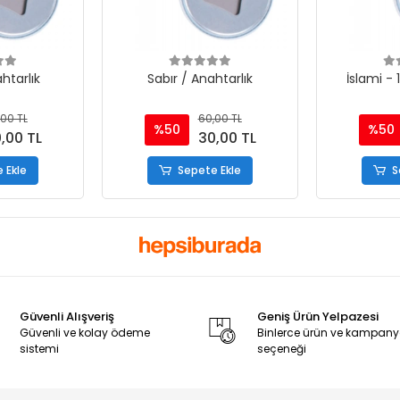
htarlık
Sabır / Anahtarlık
İslami - 
00 TL
60,00 TL
%50
%50
,00 TL
30,00 TL
 Ekle
Sepete Ekle
S
Güvenli Alışveriş
Geniş Ürün Yelpazesi
Güvenli ve kolay ödeme
Binlerce ürün ve kampan
sistemi
seçeneği