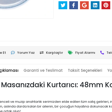
e Et
Yorum Yaz
Karşılaştır
Fiyat Alarmı
Tel
çıklaması
Garanti ve Teslimat
Taksit Seçenekleri
Yo
, Masanızdaki Kurtarıcı: 48mm K
enceli ve muzip anahtarlık serimizden elde edilen tüm satış gelirleri
m, aslında darda kalan bir ailenin, bir çocuğun hayatına dokunacak ko
e ortak olun!