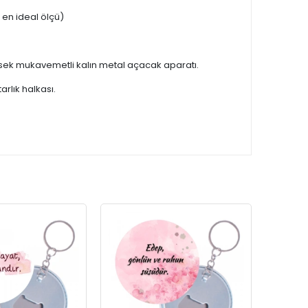
en ideal ölçü)
ksek mukavemetli kalın metal açacak aparatı.
rlık halkası.