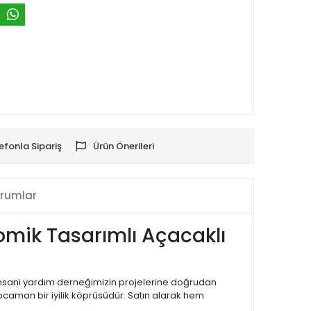
efonla Sipariş
Ürün Önerileri
rumlar
omik Tasarımlı Açacaklı
, insani yardım derneğimizin projelerine doğrudan
caman bir iyilik köprüsüdür. Satın alarak hem