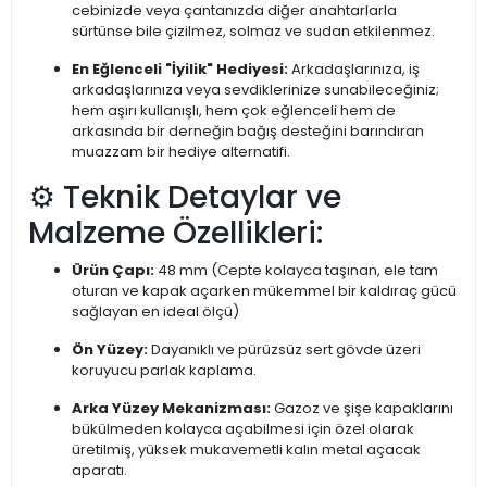
cebinizde veya çantanızda diğer anahtarlarla
sürtünse bile çizilmez, solmaz ve sudan etkilenmez.
En Eğlenceli "İyilik" Hediyesi:
Arkadaşlarınıza, iş
arkadaşlarınıza veya sevdiklerinize sunabileceğiniz;
hem aşırı kullanışlı, hem çok eğlenceli hem de
arkasında bir derneğin bağış desteğini barındıran
muazzam bir hediye alternatifi.
⚙️ Teknik Detaylar ve
Malzeme Özellikleri:
Ürün Çapı:
48 mm (Cepte kolayca taşınan, ele tam
oturan ve kapak açarken mükemmel bir kaldıraç gücü
sağlayan en ideal ölçü)
Ön Yüzey:
Dayanıklı ve pürüzsüz sert gövde üzeri
koruyucu parlak kaplama.
Arka Yüzey Mekanizması:
Gazoz ve şişe kapaklarını
bükülmeden kolayca açabilmesi için özel olarak
üretilmiş, yüksek mukavemetli kalın metal açacak
aparatı.