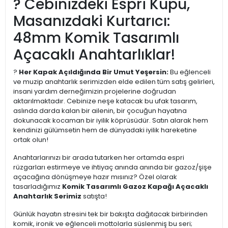
? Cebinizdeki Espri Küpü,
Masanızdaki Kurtarıcı:
48mm Komik Tasarımlı
Açacaklı Anahtarlıklar!
?
Her Kapak Açıldığında Bir Umut Yeşersin:
Bu eğlenceli
ve muzip anahtarlık serimizden elde edilen tüm satış gelirleri,
insani yardım derneğimizin projelerine doğrudan
aktarılmaktadır. Cebinize neşe katacak bu ufak tasarım,
aslında darda kalan bir ailenin, bir çocuğun hayatına
dokunacak kocaman bir iyilik köprüsüdür. Satın alarak hem
kendinizi gülümsetin hem de dünyadaki iyilik hareketine
ortak olun!
Anahtarlarınızı bir arada tutarken her ortamda espri
rüzgarları estirmeye ve ihtiyaç anında anında bir gazoz/şişe
açacağına dönüşmeye hazır mısınız? Özel olarak
tasarladığımız
Komik Tasarımlı Gazoz Kapağı Açacaklı
Anahtarlık Serimiz
satışta!
Günlük hayatın stresini tek bir bakışta dağıtacak birbirinden
komik, ironik ve eğlenceli mottolarla süslenmiş bu seri;