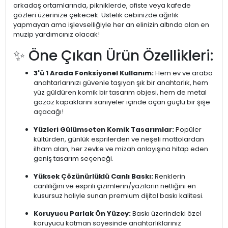
arkadaş ortamlarında, pikniklerde, ofiste veya kafede
gözleri üzerinize çekecek. Üstelik cebinizde ağırlık
yapmayan ama işlevselliğiyle her an elinizin altında olan en
muzip yardımcınız olacak!
✨ Öne Çıkan Ürün Özellikleri:
3'ü 1 Arada Fonksiyonel Kullanım:
Hem ev ve araba
anahtarlarınızı güvenle taşıyan şık bir anahtarlık, hem
yüz güldüren komik bir tasarım objesi, hem de metal
gazoz kapaklarını saniyeler içinde açan güçlü bir şişe
açacağı!
Yüzleri Gülümseten Komik Tasarımlar:
Popüler
kültürden, günlük esprilerden ve neşeli mottolardan
ilham alan, her zevke ve mizah anlayışına hitap eden
geniş tasarım seçeneği.
Yüksek Çözünürlüklü Canlı Baskı:
Renklerin
canlılığını ve esprili çizimlerin/yazıların netliğini en
kusursuz haliyle sunan premium dijital baskı kalitesi.
Koruyucu Parlak Ön Yüzey:
Baskı üzerindeki özel
koruyucu katman sayesinde anahtarlıklarınız