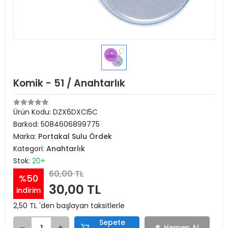
Komik - 51 / Anahtarlık
Ürün Kodu:
DZX6DXCI5C
Barkod:
5084606899775
Marka:
Portakal Sulu Ördek
Kategori:
Anahtarlık
Stok:
20+
60,00 TL
%50
30,00 TL
indirim
2,50 TL 'den başlayan taksitlerle
Sepete
Hemen Al