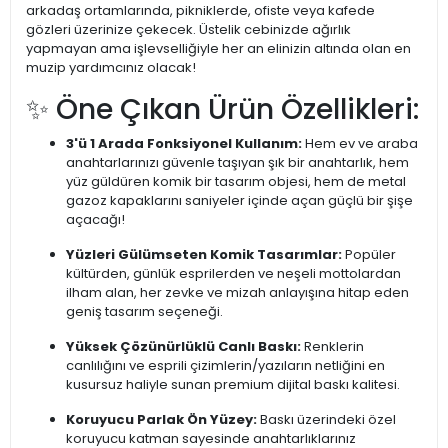
arkadaş ortamlarında, pikniklerde, ofiste veya kafede
gözleri üzerinize çekecek. Üstelik cebinizde ağırlık
yapmayan ama işlevselliğiyle her an elinizin altında olan en
muzip yardımcınız olacak!
✨ Öne Çıkan Ürün Özellikleri:
3'ü 1 Arada Fonksiyonel Kullanım:
Hem ev ve araba
anahtarlarınızı güvenle taşıyan şık bir anahtarlık, hem
yüz güldüren komik bir tasarım objesi, hem de metal
gazoz kapaklarını saniyeler içinde açan güçlü bir şişe
açacağı!
Yüzleri Gülümseten Komik Tasarımlar:
Popüler
kültürden, günlük esprilerden ve neşeli mottolardan
ilham alan, her zevke ve mizah anlayışına hitap eden
geniş tasarım seçeneği.
Yüksek Çözünürlüklü Canlı Baskı:
Renklerin
canlılığını ve esprili çizimlerin/yazıların netliğini en
kusursuz haliyle sunan premium dijital baskı kalitesi.
Koruyucu Parlak Ön Yüzey:
Baskı üzerindeki özel
koruyucu katman sayesinde anahtarlıklarınız