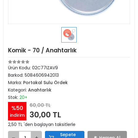
Komik - 70 / Anahtarlık
Ürün Kodu:
02C77IZAV9
Barkod:
5084606942013
Marka:
Portakal Sulu Ördek
Kategori:
Anahtarlık
Stok:
20+
60,00 TL
%50
30,00 TL
indirim
2,50 TL 'den başlayan taksitlerle
Sepete
Hemen Al