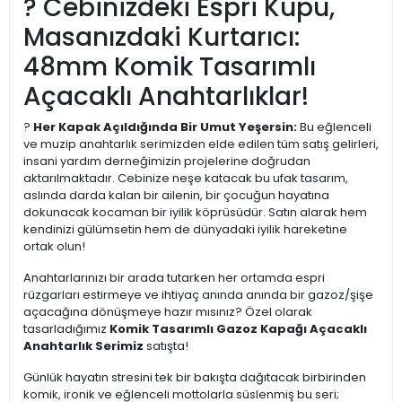
? Cebinizdeki Espri Küpü,
Masanızdaki Kurtarıcı:
48mm Komik Tasarımlı
Açacaklı Anahtarlıklar!
?
Her Kapak Açıldığında Bir Umut Yeşersin:
Bu eğlenceli
ve muzip anahtarlık serimizden elde edilen tüm satış gelirleri,
insani yardım derneğimizin projelerine doğrudan
aktarılmaktadır. Cebinize neşe katacak bu ufak tasarım,
aslında darda kalan bir ailenin, bir çocuğun hayatına
dokunacak kocaman bir iyilik köprüsüdür. Satın alarak hem
kendinizi gülümsetin hem de dünyadaki iyilik hareketine
ortak olun!
Anahtarlarınızı bir arada tutarken her ortamda espri
rüzgarları estirmeye ve ihtiyaç anında anında bir gazoz/şişe
açacağına dönüşmeye hazır mısınız? Özel olarak
tasarladığımız
Komik Tasarımlı Gazoz Kapağı Açacaklı
Anahtarlık Serimiz
satışta!
Günlük hayatın stresini tek bir bakışta dağıtacak birbirinden
komik, ironik ve eğlenceli mottolarla süslenmiş bu seri;