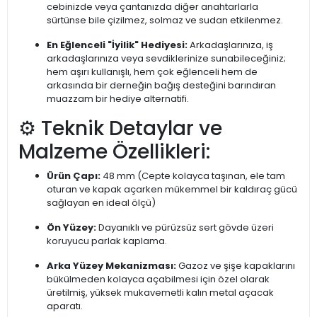
cebinizde veya çantanızda diğer anahtarlarla
sürtünse bile çizilmez, solmaz ve sudan etkilenmez.
En Eğlenceli "İyilik" Hediyesi:
Arkadaşlarınıza, iş
arkadaşlarınıza veya sevdiklerinize sunabileceğiniz;
hem aşırı kullanışlı, hem çok eğlenceli hem de
arkasında bir derneğin bağış desteğini barındıran
muazzam bir hediye alternatifi.
⚙️ Teknik Detaylar ve
Malzeme Özellikleri:
Ürün Çapı:
48 mm (Cepte kolayca taşınan, ele tam
oturan ve kapak açarken mükemmel bir kaldıraç gücü
sağlayan en ideal ölçü)
Ön Yüzey:
Dayanıklı ve pürüzsüz sert gövde üzeri
koruyucu parlak kaplama.
Arka Yüzey Mekanizması:
Gazoz ve şişe kapaklarını
bükülmeden kolayca açabilmesi için özel olarak
üretilmiş, yüksek mukavemetli kalın metal açacak
aparatı.