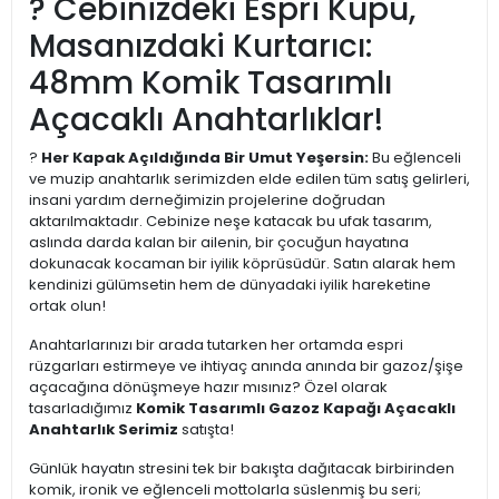
? Cebinizdeki Espri Küpü,
Masanızdaki Kurtarıcı:
48mm Komik Tasarımlı
Açacaklı Anahtarlıklar!
?
Her Kapak Açıldığında Bir Umut Yeşersin:
Bu eğlenceli
ve muzip anahtarlık serimizden elde edilen tüm satış gelirleri,
insani yardım derneğimizin projelerine doğrudan
aktarılmaktadır. Cebinize neşe katacak bu ufak tasarım,
aslında darda kalan bir ailenin, bir çocuğun hayatına
dokunacak kocaman bir iyilik köprüsüdür. Satın alarak hem
kendinizi gülümsetin hem de dünyadaki iyilik hareketine
ortak olun!
Anahtarlarınızı bir arada tutarken her ortamda espri
rüzgarları estirmeye ve ihtiyaç anında anında bir gazoz/şişe
açacağına dönüşmeye hazır mısınız? Özel olarak
tasarladığımız
Komik Tasarımlı Gazoz Kapağı Açacaklı
Anahtarlık Serimiz
satışta!
Günlük hayatın stresini tek bir bakışta dağıtacak birbirinden
komik, ironik ve eğlenceli mottolarla süslenmiş bu seri;