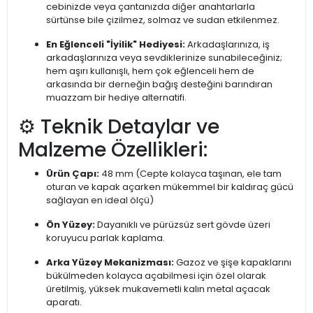
cebinizde veya çantanızda diğer anahtarlarla
sürtünse bile çizilmez, solmaz ve sudan etkilenmez.
En Eğlenceli "İyilik" Hediyesi:
Arkadaşlarınıza, iş
arkadaşlarınıza veya sevdiklerinize sunabileceğiniz;
hem aşırı kullanışlı, hem çok eğlenceli hem de
arkasında bir derneğin bağış desteğini barındıran
muazzam bir hediye alternatifi.
⚙️ Teknik Detaylar ve
Malzeme Özellikleri:
Ürün Çapı:
48 mm (Cepte kolayca taşınan, ele tam
oturan ve kapak açarken mükemmel bir kaldıraç gücü
sağlayan en ideal ölçü)
Ön Yüzey:
Dayanıklı ve pürüzsüz sert gövde üzeri
koruyucu parlak kaplama.
Arka Yüzey Mekanizması:
Gazoz ve şişe kapaklarını
bükülmeden kolayca açabilmesi için özel olarak
üretilmiş, yüksek mukavemetli kalın metal açacak
aparatı.