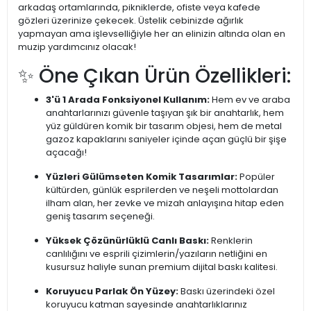
arkadaş ortamlarında, pikniklerde, ofiste veya kafede
gözleri üzerinize çekecek. Üstelik cebinizde ağırlık
yapmayan ama işlevselliğiyle her an elinizin altında olan en
muzip yardımcınız olacak!
✨ Öne Çıkan Ürün Özellikleri:
3'ü 1 Arada Fonksiyonel Kullanım:
Hem ev ve araba
anahtarlarınızı güvenle taşıyan şık bir anahtarlık, hem
yüz güldüren komik bir tasarım objesi, hem de metal
gazoz kapaklarını saniyeler içinde açan güçlü bir şişe
açacağı!
Yüzleri Gülümseten Komik Tasarımlar:
Popüler
kültürden, günlük esprilerden ve neşeli mottolardan
ilham alan, her zevke ve mizah anlayışına hitap eden
geniş tasarım seçeneği.
Yüksek Çözünürlüklü Canlı Baskı:
Renklerin
canlılığını ve esprili çizimlerin/yazıların netliğini en
kusursuz haliyle sunan premium dijital baskı kalitesi.
Koruyucu Parlak Ön Yüzey:
Baskı üzerindeki özel
koruyucu katman sayesinde anahtarlıklarınız