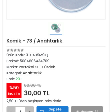
Komik - 73 / Anahtarlık
Ürün Kodu:
3TUAH9M9IQ
Barkod:
5084606434709
Marka:
Portakal Sulu Ördek
Kategori:
Anahtarlık
Stok:
20+
60,00 TL
%50
30,00 TL
indirim
2,50 TL 'den başlayan taksitlerle
Sepete
Hemen Al