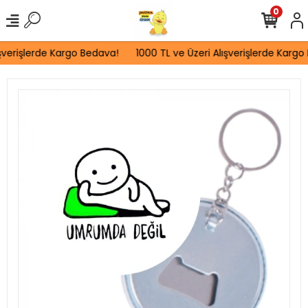
0
şverişlerde Kargo Bedava!
1000 TL ve Üzeri Alışverişlerde Kargo 