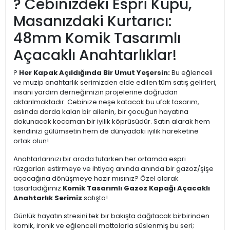
? Cebinizdeki Espri Küpü,
Masanızdaki Kurtarıcı:
48mm Komik Tasarımlı
Açacaklı Anahtarlıklar!
?
Her Kapak Açıldığında Bir Umut Yeşersin:
Bu eğlenceli
ve muzip anahtarlık serimizden elde edilen tüm satış gelirleri,
insani yardım derneğimizin projelerine doğrudan
aktarılmaktadır. Cebinize neşe katacak bu ufak tasarım,
aslında darda kalan bir ailenin, bir çocuğun hayatına
dokunacak kocaman bir iyilik köprüsüdür. Satın alarak hem
kendinizi gülümsetin hem de dünyadaki iyilik hareketine
ortak olun!
Anahtarlarınızı bir arada tutarken her ortamda espri
rüzgarları estirmeye ve ihtiyaç anında anında bir gazoz/şişe
açacağına dönüşmeye hazır mısınız? Özel olarak
tasarladığımız
Komik Tasarımlı Gazoz Kapağı Açacaklı
Anahtarlık Serimiz
satışta!
Günlük hayatın stresini tek bir bakışta dağıtacak birbirinden
komik, ironik ve eğlenceli mottolarla süslenmiş bu seri;