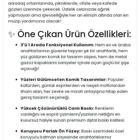
arkadaş ortamlarında, pikniklerde, ofiste veya kafede
gözleri üzerinize çekecek. Üstelik cebinizde ağırlık
yapmayan ama işlevselliğiyle her an elinizin altında olan en
muzip yardımcınız olacak!
✨ Öne Çıkan Ürün Özellikleri:
3'ü 1 Arada Fonksiyonel Kullanım:
Hem ev ve araba
anahtarlarınızı güvenle taşıyan şık bir anahtarlık, hem
yüz güldüren komik bir tasarım objesi, hem de metal
gazoz kapaklarını saniyeler içinde açan güçlü bir şişe
açacağı!
Yüzleri Gülümseten Komik Tasarımlar:
Popüler
kültürden, günlük esprilerden ve neşeli mottolardan
ilham alan, her zevke ve mizah anlayışına hitap eden
geniş tasarım seçeneği.
Yüksek Çözünürlüklü Canlı Baskı:
Renklerin
canlılığını ve esprili çizimlerin/yazıların netliğini en
kusursuz haliyle sunan premium dijital baskı kalitesi.
Koruyucu Parlak Ön Yüzey:
Baskı üzerindeki özel
koruyucu katman sayesinde anahtarlıklarınız