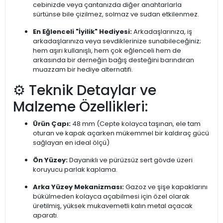
cebinizde veya çantanızda diğer anahtarlarla
sürtünse bile çizilmez, solmaz ve sudan etkilenmez.
En Eğlenceli "İyilik" Hediyesi:
Arkadaşlarınıza, iş
arkadaşlarınıza veya sevdiklerinize sunabileceğiniz;
hem aşırı kullanışlı, hem çok eğlenceli hem de
arkasında bir derneğin bağış desteğini barındıran
muazzam bir hediye alternatifi.
⚙️ Teknik Detaylar ve
Malzeme Özellikleri:
Ürün Çapı:
48 mm (Cepte kolayca taşınan, ele tam
oturan ve kapak açarken mükemmel bir kaldıraç gücü
sağlayan en ideal ölçü)
Ön Yüzey:
Dayanıklı ve pürüzsüz sert gövde üzeri
koruyucu parlak kaplama.
Arka Yüzey Mekanizması:
Gazoz ve şişe kapaklarını
bükülmeden kolayca açabilmesi için özel olarak
üretilmiş, yüksek mukavemetli kalın metal açacak
aparatı.