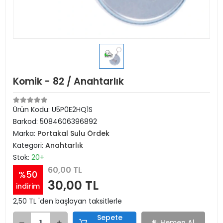
Komik - 82 / Anahtarlık
Ürün Kodu:
U5P0E2HQ1S
Barkod:
5084606396892
Marka:
Portakal Sulu Ördek
Kategori:
Anahtarlık
Stok:
20+
60,00 TL
%50
30,00 TL
indirim
2,50 TL 'den başlayan taksitlerle
Sepete
Hemen Al