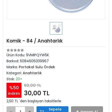
Komik - 84 / Anahtarlık
Ürün Kodu:
9VMIPQYW5K
Barkod:
5084606339967
Marka:
Portakal Sulu Ördek
Kategori:
Anahtarlık
Stok:
20+
60,00 TL
%50
30,00 TL
indirim
2,50 TL 'den başlayan taksitlerle
Sepete
Hemen Al