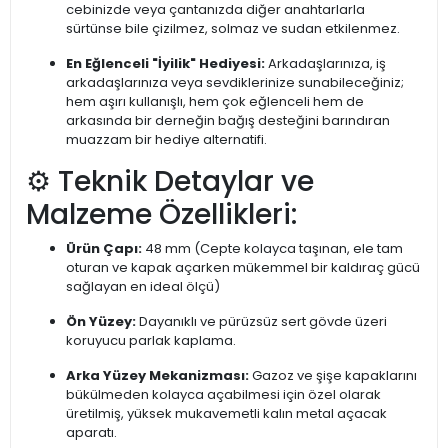
cebinizde veya çantanızda diğer anahtarlarla
sürtünse bile çizilmez, solmaz ve sudan etkilenmez.
En Eğlenceli "İyilik" Hediyesi:
Arkadaşlarınıza, iş
arkadaşlarınıza veya sevdiklerinize sunabileceğiniz;
hem aşırı kullanışlı, hem çok eğlenceli hem de
arkasında bir derneğin bağış desteğini barındıran
muazzam bir hediye alternatifi.
⚙️ Teknik Detaylar ve
Malzeme Özellikleri:
Ürün Çapı:
48 mm (Cepte kolayca taşınan, ele tam
oturan ve kapak açarken mükemmel bir kaldıraç gücü
sağlayan en ideal ölçü)
Ön Yüzey:
Dayanıklı ve pürüzsüz sert gövde üzeri
koruyucu parlak kaplama.
Arka Yüzey Mekanizması:
Gazoz ve şişe kapaklarını
bükülmeden kolayca açabilmesi için özel olarak
üretilmiş, yüksek mukavemetli kalın metal açacak
aparatı.