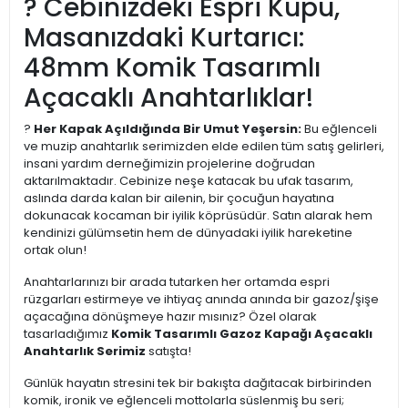
? Cebinizdeki Espri Küpü,
Masanızdaki Kurtarıcı:
48mm Komik Tasarımlı
Açacaklı Anahtarlıklar!
?
Her Kapak Açıldığında Bir Umut Yeşersin:
Bu eğlenceli
ve muzip anahtarlık serimizden elde edilen tüm satış gelirleri,
insani yardım derneğimizin projelerine doğrudan
aktarılmaktadır. Cebinize neşe katacak bu ufak tasarım,
aslında darda kalan bir ailenin, bir çocuğun hayatına
dokunacak kocaman bir iyilik köprüsüdür. Satın alarak hem
kendinizi gülümsetin hem de dünyadaki iyilik hareketine
ortak olun!
Anahtarlarınızı bir arada tutarken her ortamda espri
rüzgarları estirmeye ve ihtiyaç anında anında bir gazoz/şişe
açacağına dönüşmeye hazır mısınız? Özel olarak
tasarladığımız
Komik Tasarımlı Gazoz Kapağı Açacaklı
Anahtarlık Serimiz
satışta!
Günlük hayatın stresini tek bir bakışta dağıtacak birbirinden
komik, ironik ve eğlenceli mottolarla süslenmiş bu seri;