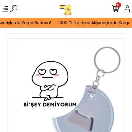
0
şverişlerde Kargo Bedava!
1000 TL ve Üzeri Alışverişlerde Kargo 