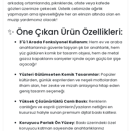
arkadaş ortamlarında, pikniklerde, ofiste veya kafede
gözleri üzerinize çekecek. Üstelik cebinizde ağırlık
yapmayan ama işlevselliğiyle her an elinizin altında olan en
muzip yardımcınız olacak!
✨ Öne Çıkan Ürün Özellikleri:
3'ü 1 Arada Fonksiyonel Kullanım:
Hem ev ve araba
anahtarlarınızı güvenle taşıyan şık bir anahtarlık, hem
yüz güldüren komik bir tasarım objesi, hem de metal
gazoz kapaklarını saniyeler içinde açan güçlü bir şişe
açacağı!
Yüzleri Gülümseten Komik Tasarımlar:
Popüler
kültürden, günlük esprilerden ve neşeli mottolardan
ilham alan, her zevke ve mizah anlayışına hitap eden
geniş tasarım seçeneği.
Yüksek Çözünürlüklü Canlı Baskı:
Renklerin
canlılığını ve esprili çizimlerin/yazıların netliğini en
kusursuz haliyle sunan premium dijital baskı kalitesi.
Koruyucu Parlak Ön Yüzey:
Baskı üzerindeki özel
koruyucu katman sayesinde anahtarlıklarınız