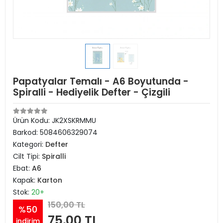
Papatyalar Temalı - A6 Boyutunda -
Spiralli - Hediyelik Defter - Çizgili
Ürün Kodu:
JK2XSKRMMU
Barkod:
5084606329074
Kategori:
Defter
Cilt Tipi:
Spiralli
Ebat:
A6
Kapak:
Karton
Stok:
20+
150,00 TL
%50
75,00 TL
indirim