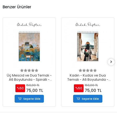
Benzer Ürünler
Üç Mescid ve Dua Temalı -
Kadın - Kudüs ve Dua
A6 Boyutunda - Spiralli -
Temalı - A6 Boyutunda -
Hediyelik Defter - Çizgili
Spiralli - Hediyelik Defter -
150,00 TL
150,00 TL
Çizgili
%50
%50
75,00 TL
75,00 TL
Sepete Ekle
Sepete Ekle