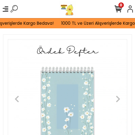
0
ışverişlerde Kargo Bedava!
1000 TL ve Üzeri Alışverişlerde Kargo