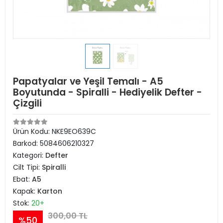
Papatyalar ve Yeşil Temalı - A5
Boyutunda - Spiralli - Hediyelik Defter -
Çizgili
Ürün Kodu:
NKE9EO639C
Barkod:
5084606210327
Kategori:
Defter
Cilt Tipi:
Spiralli
Ebat:
A5
Kapak:
Karton
Stok:
20+
300,00 TL
%50