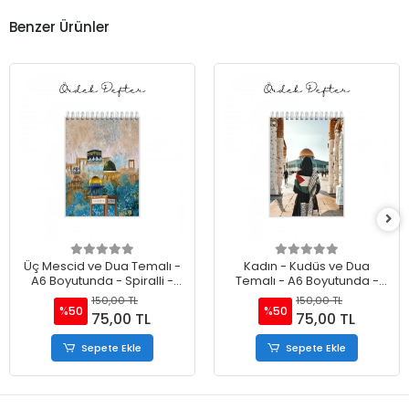
Benzer Ürünler
Üç Mescid ve Dua Temalı -
Kadın - Kudüs ve Dua
A6 Boyutunda - Spiralli -
Temalı - A6 Boyutunda -
Hediyelik Defter - Çizgili
Spiralli - Hediyelik Defter -
150,00 TL
150,00 TL
Çizgili
%50
%50
75,00 TL
75,00 TL
Sepete Ekle
Sepete Ekle