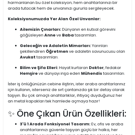
harmanlanan bu özel koleksiyon; hem anahtarlarınızı bir
arada tutacak hem de unvanınızı gururla sergileyecek.
Koleksiyonumuzda Yer Alan Özel Unvanlar:
Ailemizin Çınarları:
Dünyanın en kutsal görevini
göğüsleyen
Anne
ve
Baba
tasarımları.
Geleceğin ve Adaletin Mimarları:
Yarınları
şekillendiren
Öğretmen
ve adaletin savunucusu olan
Avukat
tasarımları.
Bilim ve Şifa Elleri:
Hayat kurtaran
Doktor
, fedakar
Hemşire
ve dünyayı inşa eden
Mühendis
tasarımları.
İster iş önlüğünüzün cebine iliştirin, ister araba anahtarlarınız
için kullanın, isterseniz de sırt çantanızda şık bir detay olarak
taşıyın. Bu çok amaçlı anahtarlıklar, ihtiyaç duyduğunuz her
an metal kapakları tek hamlede açmaya hazır!
✨ Öne Çıkan Ürün Özellikleri:
3'ü 1 Arada Fonksiyonel Tasarım:
Ev, ofis ve araba
anahtarlarınızı güvenle taşıyan güçlü bir halka, her