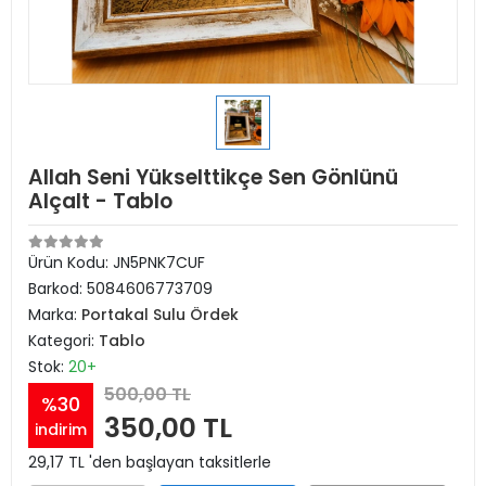
Allah Seni Yükselttikçe Sen Gönlünü
Alçalt - Tablo
Ürün Kodu:
JN5PNK7CUF
Barkod:
5084606773709
Marka:
Portakal Sulu Ördek
Kategori:
Tablo
Stok:
20+
500,00 TL
%30
350,00 TL
indirim
29,17 TL 'den başlayan taksitlerle